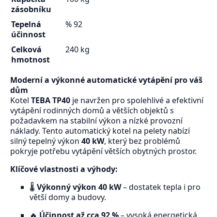
zásobníku
Tepelná
% 92
účinnost
Celková
240 kg
hmotnost
Moderní a výkonné automatické vytápění pro váš
dům
Kotel
TEBA TP40
je navržen pro spolehlivé a efektivní
vytápění rodinných domů a větších objektů s
požadavkem na stabilní výkon a nízké provozní
náklady. Tento automatický kotel na pelety nabízí
silný tepelný výkon
40 kW
, který bez problémů
pokryje potřebu vytápění větších obytných prostor.
Klíčové vlastnosti a výhody:
🌡️
Výkonný výkon 40 kW
– dostatek tepla i pro
větší domy a budovy.
🔥
Účinnost až cca 92 %
– vysoká energetická