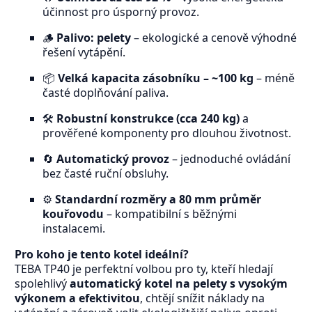
účinnost pro úsporný provoz.
🪵
Palivo: pelety
– ekologické a cenově výhodné
řešení vytápění.
📦
Velká kapacita zásobníku – ~100 kg
– méně
časté doplňování paliva.
🛠️
Robustní konstrukce (cca 240 kg)
a
prověřené komponenty pro dlouhou životnost.
🔄
Automatický provoz
– jednoduché ovládání
bez časté ruční obsluhy.
⚙️
Standardní rozměry a 80 mm průměr
kouřovodu
– kompatibilní s běžnými
instalacemi.
Pro koho je tento kotel ideální?
TEBA TP40 je perfektní volbou pro ty, kteří hledají
spolehlivý
automatický kotel na pelety s vysokým
výkonem a efektivitou
, chtějí snížit náklady na