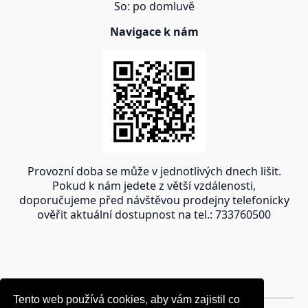
So: po domluvě
Navigace k nám
Provozní doba se může v jednotlivých dnech lišit.
Pokud k nám jedete z větší vzdálenosti,
doporučujeme před návštěvou prodejny telefonicky
ověřit aktuální dostupnost na tel.: 733760500
Tento web používá cookies, aby vám zajistil co
Tento web používá cookies, aby vám zajistil co