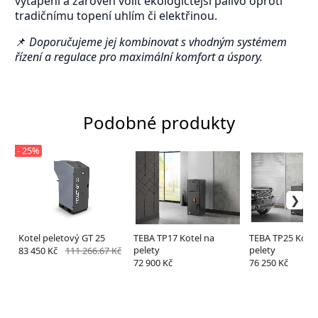
vytápění a zároveň volit ekologičtější palivo oproti
tradičnímu topení uhlím či elektřinou.
📌
Doporučujeme jej kombinovat s vhodným systémem
řízení a regulace pro maximální komfort a úspory.
Podobné produkty
- 25%
Kotel peletový GT 25
TEBA TP17 Kotel na
TEBA TP25 Kotel
pelety
pelety
83 450 Kč
111 266.67 Kč
72 900 Kč
76 250 Kč