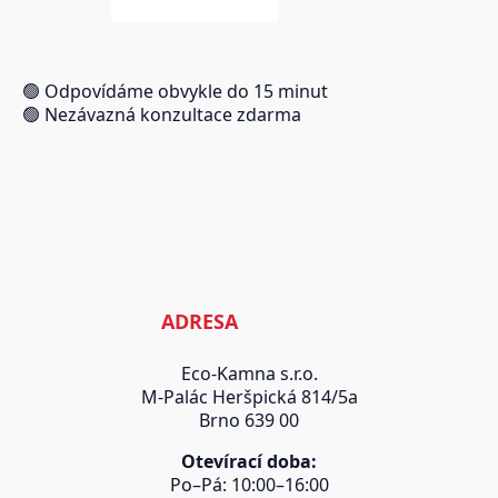
🟢 Odpovídáme obvykle do 15 minut
🟢 Nezávazná konzultace zdarma
ADRESA
Eco-Kamna s.r.o.
M-Palác Heršpická 814/5a
Brno 639 00
Otevírací doba:
Po–Pá: 10:00–16:00