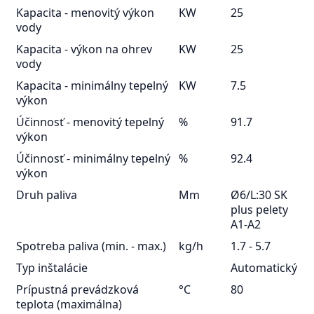
Kapacita - menovitý výkon
KW
25
vody
Kapacita - výkon na ohrev
KW
25
vody
Kapacita - minimálny tepelný
KW
7.5
výkon
Účinnosť - menovitý tepelný
%
91.7
výkon
Účinnosť - minimálny tepelný
%
92.4
výkon
Druh paliva
Mm
Ø6/L:30 SK
plus pelety
A1-A2
Spotreba paliva (min. - max.)
kg/h
1.7 - 5.7
Typ inštalácie
Automatický
Prípustná prevádzková
°C
80
teplota (maximálna)