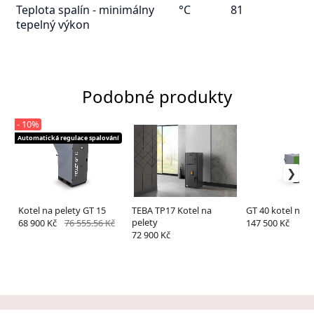
Teplota spalín - minimálny
°C
81
tepelný výkon
Podobné produkty
- 10%
Automatická regulace spalování
Kotel na pelety GT 15
TEBA TP17 Kotel na
GT 40 kotel na p
pelety
68 900 Kč
76 555.56 Kč
147 500 Kč
72 900 Kč