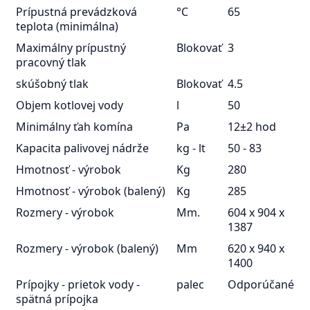
Prípustná prevádzková
°C
65
teplota (minimálna)
Maximálny prípustný
Blokovať
3
pracovný tlak
skúšobný tlak
Blokovať
4.5
Objem kotlovej vody
l
50
Minimálny ťah komína
Pa
12±2 hod
Kapacita palivovej nádrže
kg - lt
50 - 83
Hmotnosť - výrobok
Kg
280
Hmotnosť - výrobok (balený)
Kg
285
Rozmery - výrobok
Mm.
604 x 904 x
1387
Rozmery - výrobok (balený)
Mm
620 x 940 x
1400
Prípojky - prietok vody -
palec
Odporúčané
spätná prípojka