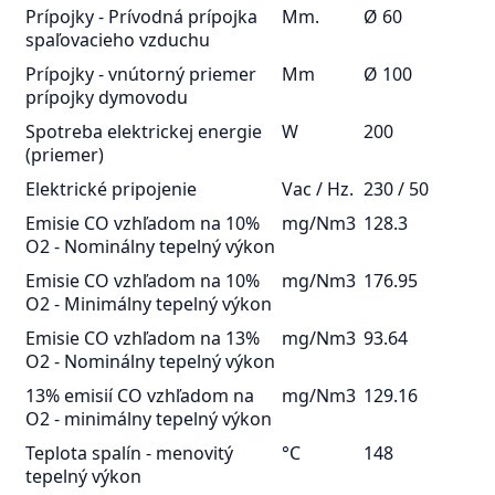
Prípojky - Prívodná prípojka
Mm.
Ø 60
spaľovacieho vzduchu
Prípojky - vnútorný priemer
Mm
Ø 100
prípojky dymovodu
Spotreba elektrickej energie
W
200
(priemer)
Elektrické pripojenie
Vac / Hz.
230 / 50
Emisie CO vzhľadom na 10%
mg/Nm3
128.3
O2 - Nominálny tepelný výkon
Emisie CO vzhľadom na 10%
mg/Nm3
176.95
O2 - Minimálny tepelný výkon
Emisie CO vzhľadom na 13%
mg/Nm3
93.64
O2 - Nominálny tepelný výkon
13% emisií CO vzhľadom na
mg/Nm3
129.16
O2 - minimálny tepelný výkon
Teplota spalín - menovitý
°C
148
tepelný výkon