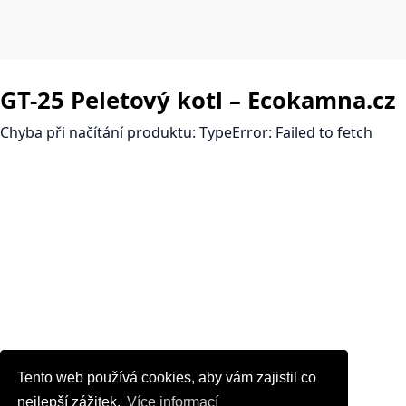
Vytvořeno systémem ClickEshop.cz
GT-25 Peletový kotl – Ecokamna.cz
Chyba při načítání produktu: TypeError: Failed to fetch
Tento web používá cookies, aby vám zajistil co
Tento web používá cookies, aby vám zajistil co
nejlepší zážitek.
nejlepší zážitek.
Více informací
Více informací