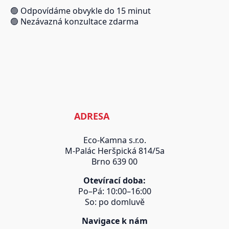
🟢 Odpovídáme obvykle do 15 minut
🟢 Nezávazná konzultace zdarma
ADRESA
Eco-Kamna s.r.o.
M-Palác Heršpická 814/5a
Brno 639 00
Otevírací doba:
Po–Pá: 10:00–16:00
So: po domluvě
Navigace k nám