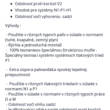
Odolnosť proti korózii V2
Vhodné pre systémy N1-P1-H1
Odolnosť voči vyhoreniu sadzí
Výhody :
- Použitie v rôznych typoch palív v súlade s normami
(tuhé, kvapalné, zemný plyn)
- Rýchla a jednoduchá montáž
- 100% tesnenieso špeciálnou štruktúrou mufle -
Špeciálny tesniaci systémv systémoch tlakových tried
P1
- Extra úspora palivavďaka vysokej tepelnej
priepustnosti
- Použitie v rôznych tlakových triedach v súlade s
normami N1 a P1
- Použitie v súlade s normami v rôznych typoch práce
D a W
- Odolnosť voči ohňu sadzí
- Je dlhotrvajúci vďaka svojej odolnosti proti korózii