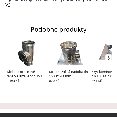
V2.
Podobné produkty
Diel pre komínové
Kondenzačná nadoba dn
Kryt komínovéh
dvierka+uzáver dn 150 až
150 až 200mm
dn 150 až 200
200mm
1 153 Kč
820 Kč
461 Kč