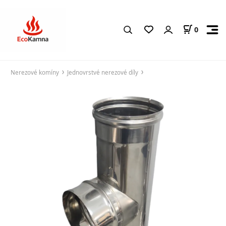
0
Nerezové komíny
Jednovrstvé nerezové díly