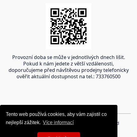
Provozní doba se může v jednotlivých dnech lišit.
Pokud k nám jedete z větší vzdálenosti,
doporučujeme před návštěvou prodejny telefonicky
ověřit aktuální dostupnost na tel.: 733760500
Tento web používá cookies, aby vám zajistil co
Tento web používá cookies, aby vám zajistil co
nejlepší zážitek.
nejlepší zážitek.
Více informací
Více informací
Copyright © 2024 oravakrb.sk, All rights reserved