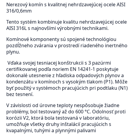
Nerezový komín s kvalitnej nehrdzavejúcej ocele AISI
316/0,6mm
Tento systém kombinuje kvalitu nehrdzavejúcej ocele
AISI 316L s najnovšími výrobnými technikami.
Komínové komponenty sú spojené technológiou
pozdĺžneho zvárania v prostredí riadeného inertného
plynu.
Vďaka svojej tesniacej konštrukcii s 3 pazúrmi
certifikovanej podľa noriem EN 14241-1 poskytuje
dokonalé utesnenie z hľadiska odpadových plynov a
kondenzátu v komínoch s vysokým tlakom (P1). Môže
byť použitý v systémoch pracujúcich pri podtlaku (N1)
bez tesnení.
V závislosti od úrovne teploty nespôsobuje žiadne
problémy, bol testovaný až do 600 °C. Odolnosť proti
korózii V2, ktorá bola testovaná v laboratóriu,
umožňuje všetky druhy inštalácií pracujúcich s
kvapalnými, tuhými a plynnými palivami