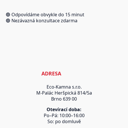
🟢 Odpovídáme obvykle do 15 minut
🟢 Nezávazná konzultace zdarma
ADRESA
Eco-Kamna s.r.o.
M-Palác Heršpická 814/5a
Brno 639 00
Otevírací doba:
Po–Pá: 10:00–16:00
So: po domluvě