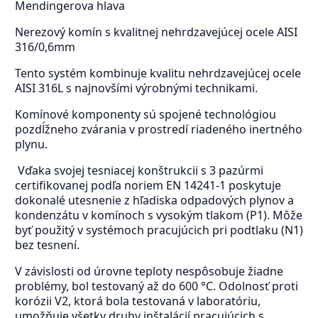
Mendingerova hlava
Nerezový komín s kvalitnej nehrdzavejúcej ocele AISI
316/0,6mm
Tento systém kombinuje kvalitu nehrdzavejúcej ocele
AISI 316L s najnovšími výrobnými technikami.
Komínové komponenty sú spojené technológiou
pozdĺžneho zvárania v prostredí riadeného inertného
plynu.
Vďaka svojej tesniacej konštrukcii s 3 pazúrmi
certifikovanej podľa noriem EN 14241-1 poskytuje
dokonalé utesnenie z hľadiska odpadových plynov a
kondenzátu v komínoch s vysokým tlakom (P1). Môže
byť použitý v systémoch pracujúcich pri podtlaku (N1)
bez tesnení.
V závislosti od úrovne teploty nespôsobuje žiadne
problémy, bol testovaný až do 600 °C. Odolnosť proti
korózii V2, ktorá bola testovaná v laboratóriu,
umožňuje všetky druhy inštalácií pracujúcich s