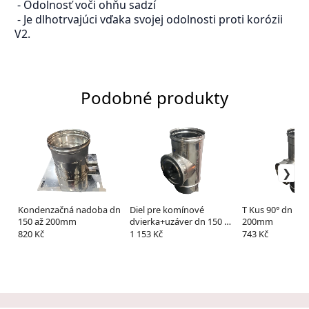
- Odolnosť voči ohňu sadzí
- Je dlhotrvajúci vďaka svojej odolnosti proti korózii
V2.
Podobné produkty
Kondenzačná nadoba dn
Diel pre komínové
T Kus 90° dn 150
150 až 200mm
dvierka+uzáver dn 150 až
200mm
200mm
820 Kč
1 153 Kč
743 Kč