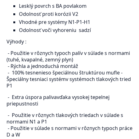
Lesklý povrch s BA povlakom
Odolnosť proti korózii V2
Vhodné pre systémy N1-P1-H1
Odolnosť voči vyhoreniu sadzí
Výhody :
- Použitie v rôznych typoch palív v súlade s normami
(tuhé, kvapalné, zemný plyn)
- Rýchla a jednoduchá montáž
- 100% tesnenieso špeciálnou štruktúrou mufle -
Špeciálny tesniaci systémv systémoch tlakových tried
P1
- Extra úspora palivavďaka vysokej tepelnej
priepustnosti
- Použitie v rôznych tlakových triedach v súlade s
normami N1 a P1
- Použitie v súlade s normami v rôznych typoch práce
D a W