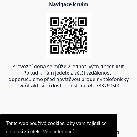
Navigace k nám
Provozní doba se může v jednotlivých dnech lišit.
Pokud k nám jedete z větší vzdálenosti,
doporučujeme před návštěvou prodejny telefonicky
ověřit aktuální dostupnost na tel.: 733760500
Tento web používá cookies, aby vám zajistil co
Tento web používá cookies, aby vám zajistil co
nejlepší zážitek.
nejlepší zážitek.
Více informací
Více informací
Copyright © 2024 oravakrb.sk, All rights reserved