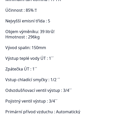
Účinnost : 85% !!
Nejvyšší emisní třída : 5
Objem výměníku: 39 litrů!
Hmotnost : 296kg
Vývod spalin: 150mm
Výstup teplé vody ÚT : 1´´
Zpátečka ÚT : 1´´
Vstup chladící smyčky : 1/2 ´´
Odvzdušňovací ventil výstup : 3/4´´
Pojistný ventil výstup : 3/4´´
Primární přívod vzduchu : Automatický