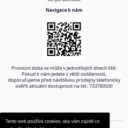
Navigace k nám
Provozní doba se může v jednotlivých dnech lišit.
Pokud k nám jedete z větší vzdálenosti,
doporučujeme před návštěvou prodejny telefonicky
ověřit aktuální dostupnost na tel.: 733760500
Tento web používá cookies, aby vám zajistil co
Tento web používá cookies, aby vám zajistil co