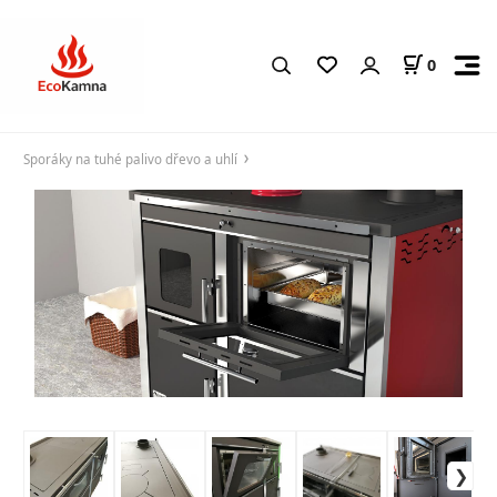
0
Sporáky na tuhé palivo dřevo a uhlí