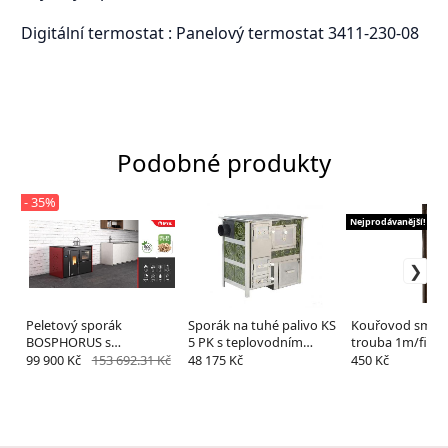
Digitální termostat : Panelový termostat 3411-230-08
Podobné produkty
- 35%
Nejprodávanější!
Peletový sporák
Sporák na tuhé palivo KS
Kouřovod smal
BOSPHORUS s
5 PK s teplovodním
trouba 1m/fi 1
teplovodním výměníkem
výměníkem
hnědá/černá
99 900 Kč
153 692.31 Kč
48 175 Kč
450 Kč