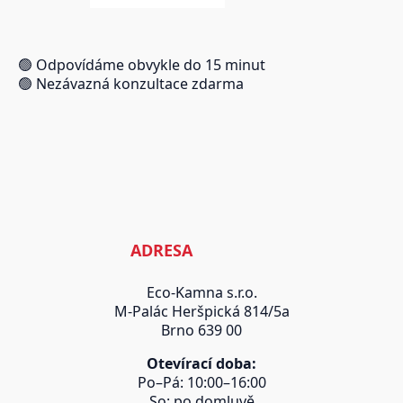
🟢 Odpovídáme obvykle do 15 minut
🟢 Nezávazná konzultace zdarma
ADRESA
Eco-Kamna s.r.o.
M-Palác Heršpická 814/5a
Brno 639 00
Otevírací doba:
Po–Pá: 10:00–16:00
So: po domluvě