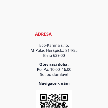
ADRESA
Eco-Kamna s.r.o.
M-Palác Heršpická 814/5a
Brno 639 00
Otevírací doba:
Po–Pá: 10:00–16:00
So: po domluvě
Navigace k nám