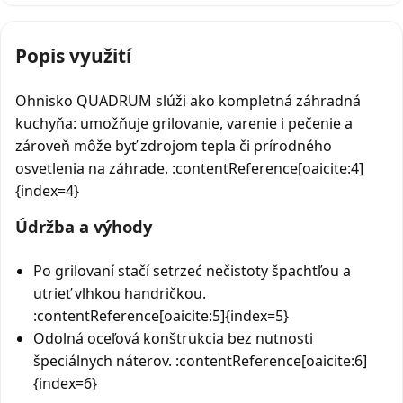
Popis využití
Ohnisko QUADRUM slúži ako kompletná záhradná
kuchyňa: umožňuje grilovanie, varenie i pečenie a
zároveň môže byť zdrojom tepla či prírodného
osvetlenia na záhrade. :contentReference[oaicite:4]
{index=4}
Údržba a výhody
Po grilovaní stačí setrzeć nečistoty špachtľou a
utrieť vlhkou handričkou.
:contentReference[oaicite:5]{index=5}
Odolná oceľová konštrukcia bez nutnosti
špeciálnych náterov. :contentReference[oaicite:6]
{index=6}