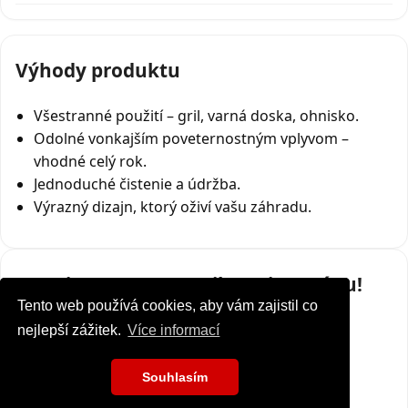
Výhody produktu
Všestranné použití – gril, varná doska, ohnisko.
Odolné vonkajším poveternostným vplyvom –
vhodné celý rok.
Jednoduché čistenie a údržba.
Výrazný dizajn, ktorý oživí vašu záhradu.
Pripravte sa na grilovaciu sezónu!
Tento web používá cookies, aby vám zajistil co
Tento web používá cookies, aby vám zajistil co
nejlepší zážitek.
nejlepší zážitek.
Více informací
Více informací
Koupit QUADRUM
Souhlasím
Souhlasím
Máte otázky?
Zavolejte nám
.