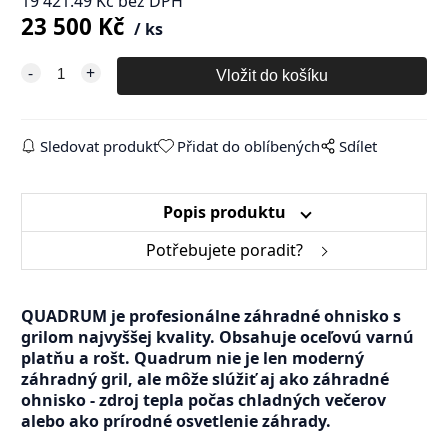
19 421.49
Kč
bez DPH
23 500
Kč
ks
Sledovat produkt
Přidat do oblíbených
Sdílet
Popis produktu
Potřebujete poradit?
QUADRUM je profesionálne záhradné ohnisko s
grilom najvyššej kvality. Obsahuje oceľovú varnú
platňu a rošt. Quadrum nie je len moderný
záhradný gril, ale môže slúžiť aj ako záhradné
ohnisko - zdroj tepla počas chladných večerov
alebo ako prírodné osvetlenie záhrady.