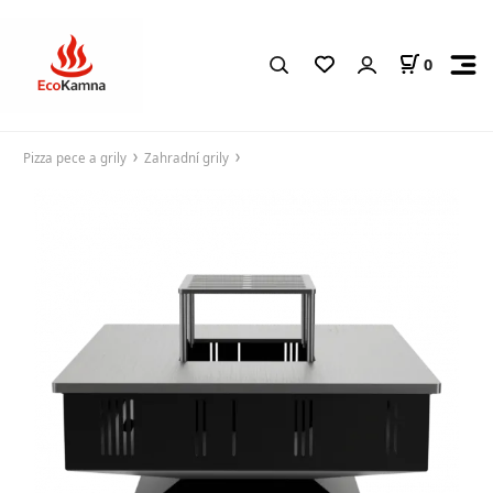
0
Pizza pece a grily
Zahradní grily