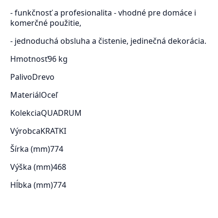
- funkčnosť a profesionalita - vhodné pre domáce i
komerčné použitie,
- jednoduchá obsluha a čistenie, jedinečná dekorácia.
Hmotnosť
96 kg
Palivo
Drevo
Materiál
Oceľ
Kolekcia
QUADRUM
Výrobca
KRATKI
Šírka (mm)
774
Výška (mm)
468
Hĺbka (mm)
774