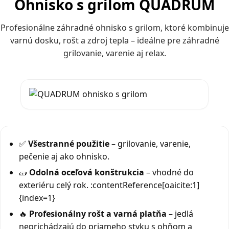
Ohnisko s grilom QUADRUM
Profesionálne záhradné ohnisko s grilom, ktoré kombinuje
varnú dosku, rošt a zdroj tepla – ideálne pre záhradné
grilovanie, varenie aj relax.
✅
Všestranné použitie
– grilovanie, varenie,
pečenie aj ako ohnisko.
🧱
Odolná oceľová konštrukcia
– vhodné do
exteriéru celý rok. :contentReference[oaicite:1]
{index=1}
🔥
Profesionálny rošt a varná platňa
– jedlá
neprichádzajú do priameho styku s ohňom a