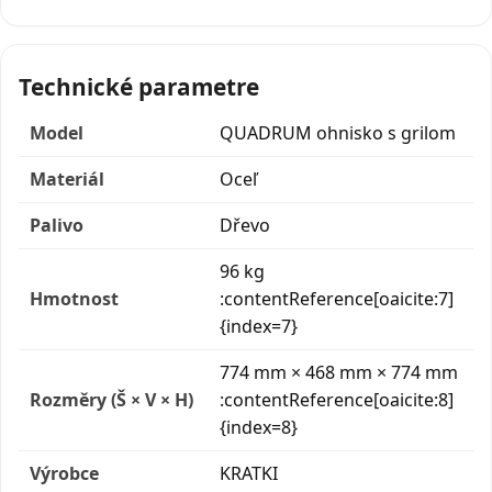
Technické parametre
Model
QUADRUM ohnisko s grilom
Materiál
Oceľ
Palivo
Dřevo
96 kg
Hmotnost
:contentReference[oaicite:7]
{index=7}
774 mm × 468 mm × 774 mm
Rozměry (Š × V × H)
:contentReference[oaicite:8]
{index=8}
Výrobce
KRATKI