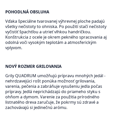
POHODLNÁ OBSLUHA
Vďaka špeciálne tvarovanej výhrevnej ploche padajú
všetky nečistoty to ohniska. Po použití stačí nečistoty
vyčistiť špachtľou a utrieť vlhkou handričkou.
Konštrukcia z ocele je okrem pekného spracovania aj
odolná voči vysokým teplotám a atmosferickým
vplyvom.
NOVÝ ROZMER GRILOVANIA
Grily QUADRUM umožňujú prípravu mnohých jedál -
nehrdzavejúci rošt ponúka možnosť grilovania,
varenia, pečenia a zabráňuje vysušeniu jedla počas
prípravy. Jedlá neprichádzajú do priameho styku s
ohňom a dymom. Varenie za použitia prírodného
listnatého dreva zaručuje, že pokrmy sú zdravé a
zachovávajú si jedinečnú arómu.