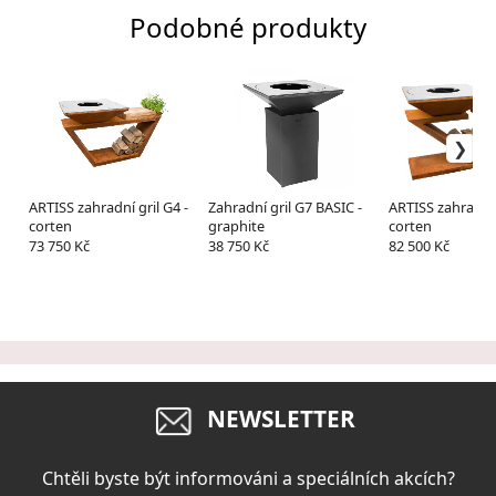
Podobné produkty
ARTISS zahradní gril G4 -
Zahradní gril G7 BASIC -
ARTISS zahradní 
corten
graphite
corten
73 750 Kč
38 750 Kč
82 500 Kč
NEWSLETTER
Chtěli byste být informováni a speciálních akcích?