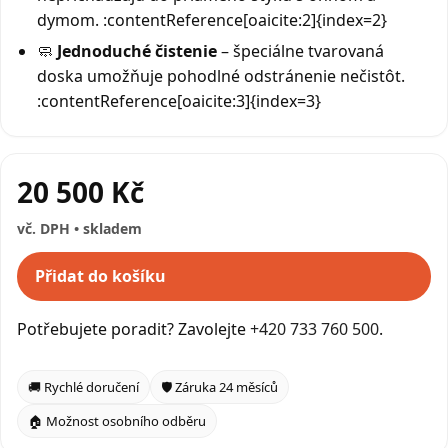
dymom. :contentReference[oaicite:2]{index=2}
🧼
Jednoduché čistenie
– špeciálne tvarovaná
doska umožňuje pohodlné odstránenie nečistôt.
:contentReference[oaicite:3]{index=3}
20 500 Kč
vč. DPH • skladem
Přidat do košíku
Potřebujete poradit? Zavolejte
+420 733 760 500
.
🚚 Rychlé doručení
🛡️ Záruka 24 měsíců
🏠 Možnost osobního odběru