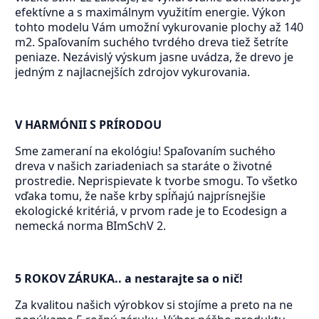
efektívne a s maximálnym využitím energie. Výkon
tohto modelu Vám umožní vykurovanie plochy až 140
m2. Spaľovaním suchého tvrdého dreva tiež šetríte
peniaze. Nezávislý výskum jasne uvádza, že drevo je
jedným z najlacnejších zdrojov vykurovania.
V HARMÓNII S PRÍRODOU
Sme zameraní na ekológiu! Spaľovaním suchého
dreva v našich zariadeniach sa staráte o životné
prostredie. Neprispievate k tvorbe smogu. To všetko
vďaka tomu, že naše krby spĺňajú najprísnejšie
ekologické kritériá, v prvom rade je to Ecodesign a
nemecká norma BImSchV 2.
5 ROKOV ZÁRUKA.. a nestarajte sa o nič!
Za kvalitou našich výrobkov si stojíme a preto na ne