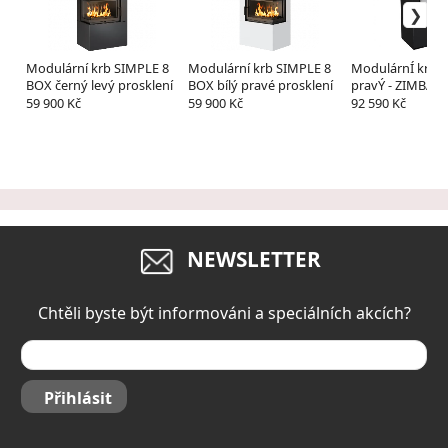
Modulární krb SIMPLE 8
Modulární krb SIMPLE 8
ModulárnÍ krb 
BOX černý levý prosklení
BOX bílý pravé prosklení
pravÝ - ZIMBA
59 900 Kč
59 900 Kč
92 590 Kč
NEWSLETTER
Chtěli byste být informováni a speciálních akcích?
Přihlásit