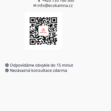
📱 +420 733 760 500
✉
info@ecokamna.cz
🟢 Odpovídáme obvykle do 15 minut
🟢 Nezávazná konzultace zdarma