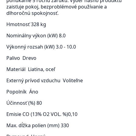
ponúkame 5 ročnú záruku. Výber nášho produktu
zaisťuje pokoj, bezproblémové používanie a
dlhoročnú spokojnosť.
Hmotnosť
328 kg
Nominálny výkon (kW)
8.0
Výkonný rozsah (kW)
3.0 - 10.0
Palivo
Drevo
Materiál
Liatina, oceľ
Externý prívod vzduchu
Voliteľne
Popolník
Áno
Účinnosť (%)
80
Emisie CO (13% O2 VOL. %)
0,10
Max. dĺžka polien (mm)
330