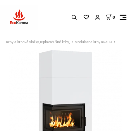
0
Krby a krbové vložky,Teplovzdušné krby,
Modulárne krby KRATKI