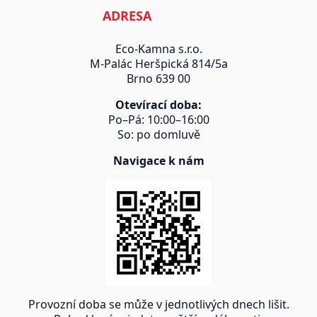
ADRESA
Eco-Kamna s.r.o.
M-Palác Heršpická 814/5a
Brno 639 00
Otevírací doba:
Po–Pá: 10:00–16:00
So: po domluvě
Navigace k nám
Provozní doba se může v jednotlivých dnech lišit.