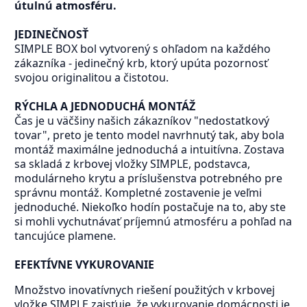
útulnú atmosféru.
JEDINEČNOSŤ
SIMPLE BOX bol vytvorený s ohľadom na každého
zákazníka - jedinečný krb, ktorý upúta pozornosť
svojou originalitou a čistotou.
RÝCHLA A JEDNODUCHÁ MONTÁŽ
Čas je u väčšiny našich zákazníkov "nedostatkový
tovar", preto je tento model navrhnutý tak, aby bola
montáž maximálne jednoduchá a intuitívna. Zostava
sa skladá z krbovej vložky SIMPLE, podstavca,
modulárneho krytu a príslušenstva potrebného pre
správnu montáž. Kompletné zostavenie je veľmi
jednoduché. Niekoľko hodín postačuje na to, aby ste
si mohli vychutnávať príjemnú atmosféru a pohľad na
tancujúce plamene.
EFEKTÍVNE VYKUROVANIE
Množstvo inovatívnych riešení použitých v krbovej
vložke SIMPLE zaisťuje, že vykurovanie domácnosti je