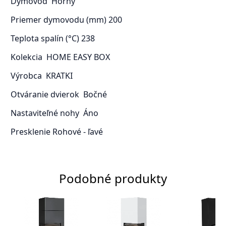
Dymovod
Horný
Priemer dymovodu (mm)
200
Teplota spalín (°C)
238
Kolekcia
HOME EASY BOX
Výrobca
KRATKI
Otváranie dvierok
Bočné
Nastaviteľné nohy
Áno
Presklenie
Rohové - ľavé
Podobné produkty