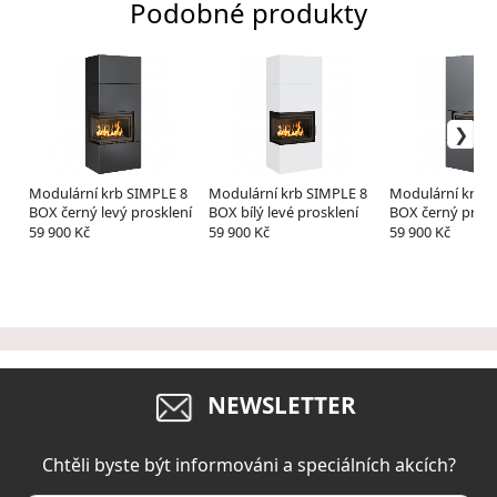
Podobné produkty
Modulární krb SIMPLE 8
Modulární krb SIMPLE 8
Modulární krb 
BOX černý levý prosklení
BOX bílý levé prosklení
BOX černý prav
prosklení
59 900 Kč
59 900 Kč
59 900 Kč
NEWSLETTER
Chtěli byste být informováni a speciálních akcích?