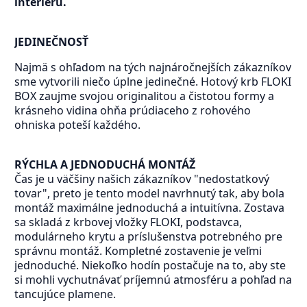
interiéru.
JEDINEČNOSŤ
Najmä s ohľadom na tých najnáročnejších zákazníkov
sme vytvorili niečo úplne jedinečné. Hotový krb FLOKI
BOX zaujme svojou originalitou a čistotou formy a
krásneho vidina ohňa prúdiaceho z rohového
ohniska poteší každého.
RÝCHLA A JEDNODUCHÁ MONTÁŽ
Čas je u väčšiny našich zákazníkov "nedostatkový
tovar", preto je tento model navrhnutý tak, aby bola
montáž maximálne jednoduchá a intuitívna. Zostava
sa skladá z krbovej vložky FLOKI, podstavca,
modulárneho krytu a príslušenstva potrebného pre
správnu montáž. Kompletné zostavenie je veľmi
jednoduché. Niekoľko hodín postačuje na to, aby ste
si mohli vychutnávať príjemnú atmosféru a pohľad na
tancujúce plamene.