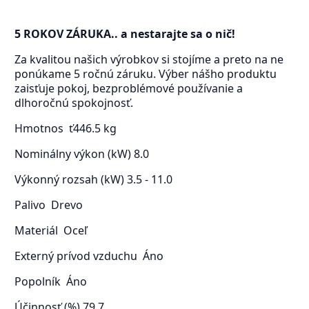
5 ROKOV ZÁRUKA.. a nestarajte sa o nič!
Za kvalitou našich výrobkov si stojíme a preto na ne
ponúkame 5 ročnú záruku. Výber nášho produktu
zaisťuje pokoj, bezproblémové používanie a
dlhoročnú spokojnosť.
Hmotnos ť
446.5 kg
Nominálny výkon (kW)
8.0
Výkonný rozsah (kW)
3.5 - 11.0
Palivo
Drevo
Materiál
Oceľ
Externý prívod vzduchu
Áno
Popolník
Áno
Účinnosť (%)
79.7