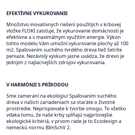
EFEKTÍVNE VYKUROVANIE
Množstvo inovatívnych riešení použitých v krbovej
vložke FLOKI zaisťuje, že vykurovanie domácnosti je
efektívne a s maximálnym využitím energie. Výkon
tohto modelu Vám umožní vykurovanie plochy až 100
m2. Spaľovaním suchého tvrdého dreva tiež šetríte
peniaze. Nezávislý výskum jasne uvádza, že drevo je
jedným z najlacnejších zdrojov vykurovania.
V HARMÓNII S PRÍRODOU
Sme zameraní na ekológiu! Spaľovaním suchého
dreva v našich zariadeniach sa staráte o životné
prostredie. Neprispievate k tvorbe smogu. To všetko
vďaka tomu, že naše krby spĺňajú najprísnejšie
ekologické kritériá, v prvom rade je to Ecodesign a
nemeckú normu BImSchV 2.