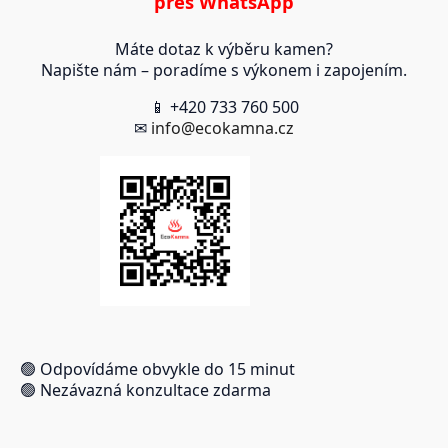
přes WhatsApp
Máte dotaz k výběru kamen?
Napište nám – poradíme s výkonem i zapojením.
📱 +420 733 760 500
✉
info@ecokamna.cz
🟢 Odpovídáme obvykle do 15 minut
🟢 Nezávazná konzultace zdarma