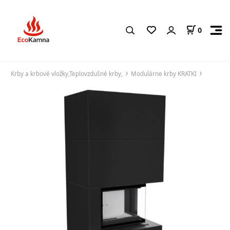
0
Krby a krbové vložky,Teplovzdušné krby,
Modulárne krby KRATKI