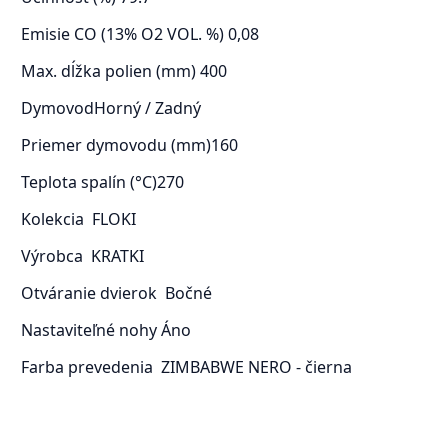
Emisie CO (13% O2 VOL. %)
0,08
Max. dĺžka polien (mm)
400
Dymovod
Horný / Zadný
Priemer dymovodu (mm)
160
Teplota spalín (°C)
270
Kolekcia
FLOKI
Výrobca
KRATKI
Otváranie dvierok
Bočné
Nastaviteľné nohy
Áno
Farba prevedenia
ZIMBABWE NERO - čierna