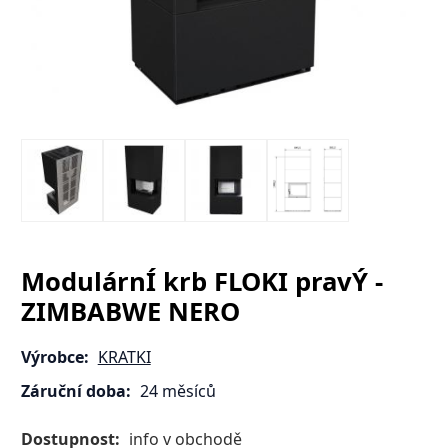
ModulárnÍ krb FLOKI pravÝ -
ZIMBABWE NERO
Výrobce:
KRATKI
Záruční doba:
24 měsíců
Dostupnost:
info v obchodě