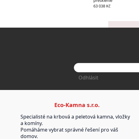
presklenie
63 038 Kč
Odhlásit
Eco-Kamna s.r.o.
Specialisté na krbová a peletová kamna, vložky
a komíny.
Pomáháme vybrat správné řešení pro váš
domov.