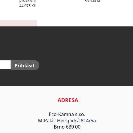
prosklení
53 300 Kč
44 075 Kč
Přihlásit
ADRESA
Eco-Kamna s.r.o.
M-Palác Heršpická 814/5a
Brno 639 00