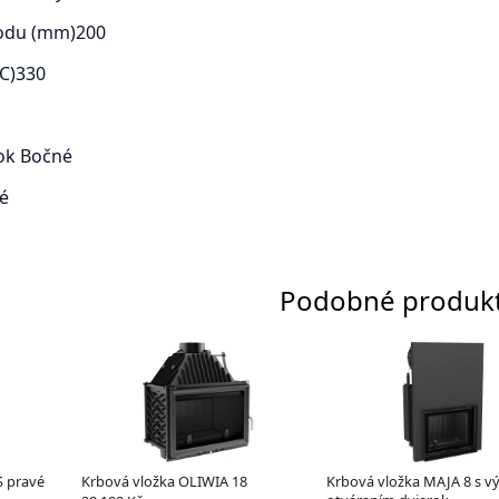
odu (mm)
200
C)
330
rok
Bočné
é
Podobné produk
S pravé
Krbová vložka OLIWIA 18
Krbová vložka MAJA 8 s 