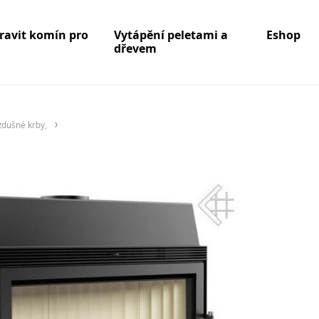
pravit komín pro
Vytápění peletami a
Eshop
dřevem
zdušné krby,