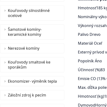
Hmotnosť
185 k
Kouřovody silnostěnné
ocelové
Nominálny výko
Výkonný rozsah
Šamotové komíny-
keramické komíny
Palivo
Drevo
Materiál
Oceľ
Nerezové komíny
Externý prívod
Popolník
Áno
Kouřovody smaltové ke
sporákům
Účinnosť (%)
83
Emisie CO (13% 
Ekonomizer- výměník tepla
Max. dĺžka poli
Záložní zdroj k pecím
Hmotnosť (kg)
1
Dymovod
Horný