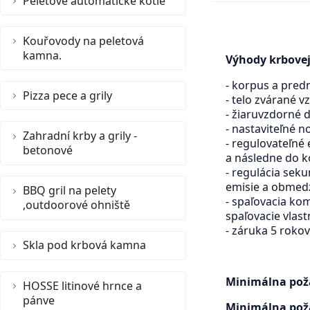
Peletové automatické kotle
Kouřovody na peletová
kamna.
Výhody krbovej
- korpus a pred
Pizza pece a grily
- telo zvárané v
- žiaruvzdorné d
- nastaviteľné 
Zahradní krby a grily -
- regulovateľné
betonové
a následne do k
- regulácia sek
emisie a obmedz
BBQ gril na pelety
- spaľovacia ko
,outdoorové ohniště
spaľovacie vlast
- záruka 5 rokov
Skla pod krbová kamna
Minimálna poža
HOSSE litinové hrnce a
pánve
Minimálna poža