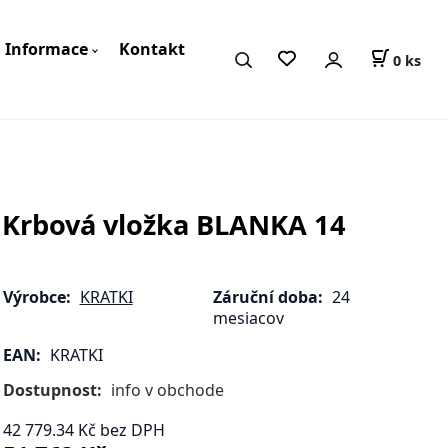
Informace
Kontakt
0
ks
Krbová vložka BLANKA 14
Výrobce:
KRATKI
Záruční doba:
24
mesiacov
EAN:
KRATKI
Dostupnost:
info v obchode
42 779.34
Kč
bez DPH