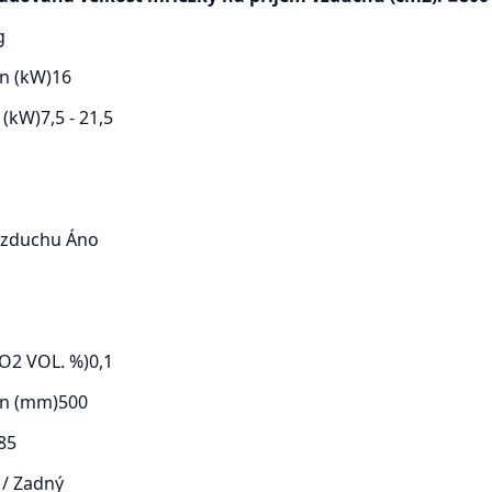
g
n (kW)
16
 (kW)
7,5 - 21,5
 vzduchu
Áno
O2 VOL. %)
0,1
en (mm)
500
85
 / Zadný