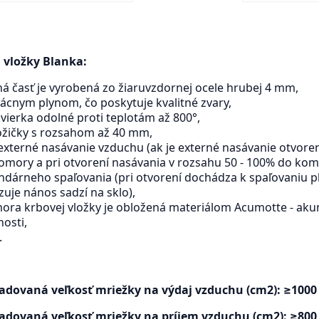
 vložky Blanka:
ná časť je vyrobená zo žiaruvzdornej ocele hrubej 4 mm,
zácnym plynom, čo poskytuje kvalitné zvary,
vierka odolné proti teplotám až 800°,
nožičky s rozsahom až 40 mm,
 externé nasávanie vzduchu (ak je externé nasávanie otvore
omory a pri otvorení nasávania v rozsahu 50 - 100% do komo
undárneho spaľovania (pri otvorení dochádza k spaľovaniu pl
uje nános sadzí na sklo),
mora krbovej vložky je obložená materiálom Acumotte - akum
nosti,
.
dovaná veľkosť mriežky na výdaj vzduchu (cm2): ≥1000
dovaná veľkosť mriežky na príjem vzduchu (cm2): ≥800