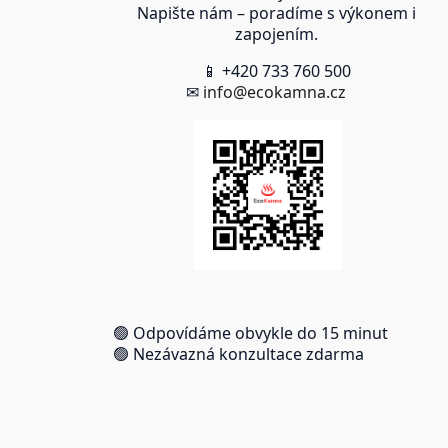
Napište nám – poradíme s výkonem i
zapojením.
📱 +420 733 760 500
✉
info@ecokamna.cz
🟢 Odpovídáme obvykle do 15 minut
🟢 Nezávazná konzultace zdarma