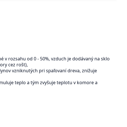
né v rozsahu od 0 - 50%, vzduch je dodávaný na sklo
ry cez rošt),
ynov vzniknutých pri spaľovaní dreva, znižuje
uluje teplo a tým zvyšuje teplotu v komore a