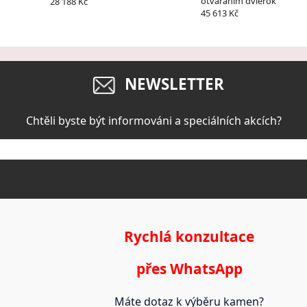
otváraním dvierok
28 188 Kč
45 613 Kč
NEWSLETTER
Chtěli byste být informováni a speciálních akcích?
Rychlá konzultace
přes WhatsApp
Máte dotaz k výběru kamen?