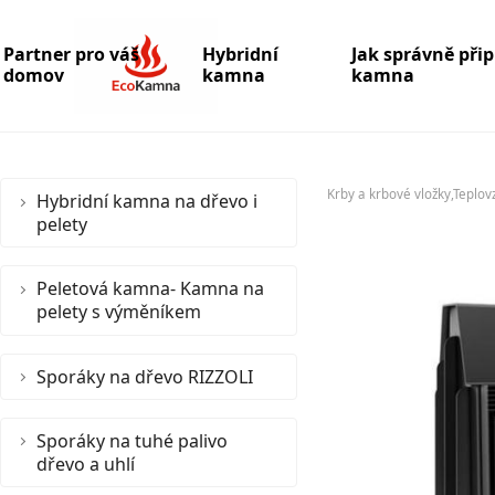
Partner pro váš
Hybridní
Jak správně při
domov
kamna
kamna
Krby a krbové vložky,Teplov
Hybridní kamna na dřevo i
pelety
Peletová kamna- Kamna na
pelety s výměníkem
Sporáky na dřevo RIZZOLI
Sporáky na tuhé palivo
dřevo a uhlí