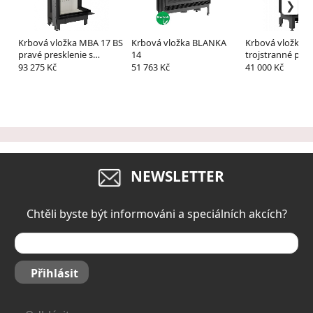
Krbová vložka MBA 17 BS
Krbová vložka BLANKA
Krbová vložka 
pravé presklenie s
14
trojstranné pres
výsuvným otváraním
93 275 Kč
51 763 Kč
41 000 Kč
dvierok
NEWSLETTER
Chtěli byste být informováni a speciálních akcích?
Přihlásit