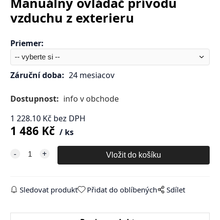
Manuálny ovládač prívodu
vzduchu z exterieru
Priemer
:
Záruční doba:
24 mesiacov
Dostupnost:
info v obchode
1 228.10
Kč
bez DPH
1 486
Kč
ks
Sledovat produkt
Přidat do oblíbených
Sdílet