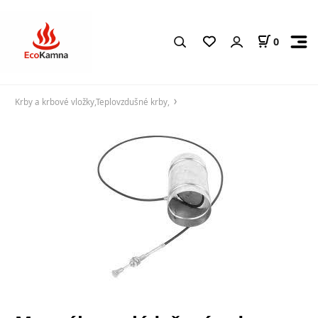
0
Krby a krbové vložky,Teplovzdušné krby,