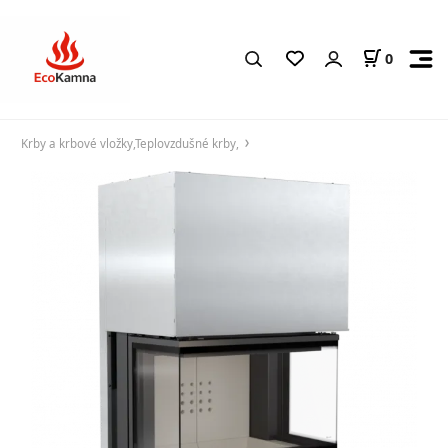
0
Krby a krbové vložky,Teplovzdušné krby,