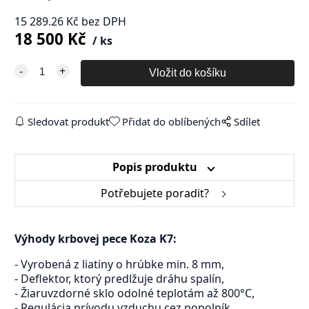
15 289.26
Kč
bez DPH
18 500
Kč
ks
Sledovat produkt
Přidat do oblíbených
Sdílet
Popis produktu
Potřebujete poradit?
Výhody krbovej pece Koza K7:
- Vyrobená z liatiny o hrúbke min. 8 mm,
- Deflektor, ktorý predlžuje dráhu spalín,
- Žiaruvzdorné sklo odolné teplotám až 800°C,
- Regulácia prívodu vzduchu cez popolník,