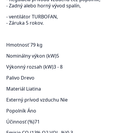
- Zadný alebo horný vývod spalín,
- ventilátor TURBOFAN,
- Záruka 5 rokov.
Hmotnosť
79 kg
Nominálny výkon (kW)
5
Výkonný rozsah (kW)
3 - 8
Palivo
Drevo
Materiál
Liatina
Externý prívod vzduchu
Nie
Popolník
Áno
Účinnosť (%)
71
Emisie CO (13% O2 VOL. %)
0,3