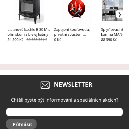
Liatinové kachle E-30 M s
Zapojení kouřovodu,
Splyňovací litin
ohniskom z bielej liatiny
prvotní spuštění,
kamna MANCHE
kalibrace a zaškolení
černá
54 500 Kč
60 555.56 Kč
0 Kč
88 390 Kč
obsluhy
NEWSLETTER
Chtěli byste být informováni a speciálních akcích?
Přihlásit