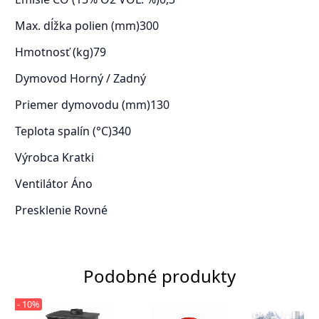
Max. dĺžka polien (mm)
300
Hmotnosť (kg)
79
Dymovod
Horný / Zadný
Priemer dymovodu (mm)
130
Teplota spalín (°C)
340
Výrobca
Kratki
Ventilátor
Áno
Presklenie
Rovné
Podobné produkty
- 10%