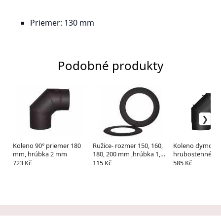
Priemer: 130 mm
Podobné produkty
Koleno 90° priemer 180
Ružice- rozmer 150, 160,
Koleno dymové
mm, hrúbka 2 mm
180, 200 mm ,hrúbka 1,5
hrubostenné
mm
150/90/1,5mm či
723 Kč
115 Kč
585 Kč