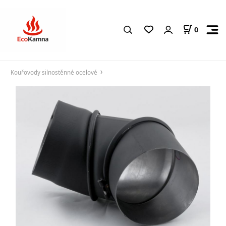
0
Kouřovody silnostěnné ocelové