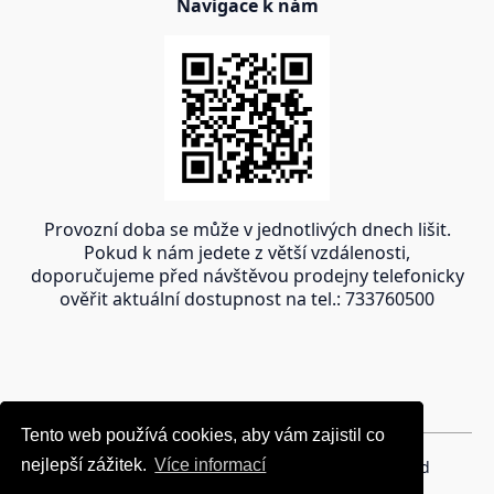
Navigace k nám
Provozní doba se může v jednotlivých dnech lišit.
Pokud k nám jedete z větší vzdálenosti,
doporučujeme před návštěvou prodejny telefonicky
ověřit aktuální dostupnost na tel.: 733760500
Tento web používá cookies, aby vám zajistil co
Tento web používá cookies, aby vám zajistil co
nejlepší zážitek.
nejlepší zážitek.
Více informací
Více informací
Copyright © 2024 oravakrb.sk, All rights reserved