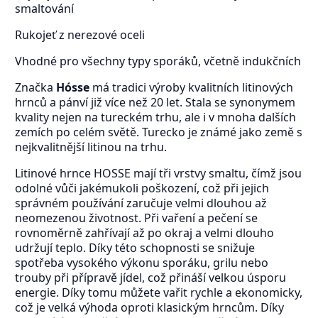
smaltování
Rukojeť z nerezové oceli
Vhodné pro všechny typy sporáků, včetně indukčních
Značka
Hósse
má tradici výroby kvalitních litinových
hrnců a pánví již více než 20 let. Stala se synonymem
kvality nejen na tureckém trhu, ale i v mnoha dalších
zemích po celém světě. Turecko je známé jako země s
nejkvalitnější litinou na trhu.
Litinové hrnce HOSSE mají tři vrstvy smaltu, čímž jsou
odolné vůči jakémukoli poškození, což při jejich
správném používání zaručuje velmi dlouhou až
neomezenou životnost. Při vaření a pečení se
rovnoměrně zahřívají až po okraj a velmi dlouho
udržují teplo. Díky této schopnosti se snižuje
spotřeba vysokého výkonu sporáku, grilu nebo
trouby při přípravě jídel, což přináší velkou úsporu
energie. Díky tomu můžete vařit rychle a ekonomicky,
což je velká výhoda oproti klasickým hrncům. Díky