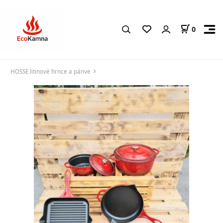
0
HOSSE litinové hrnce a pánve