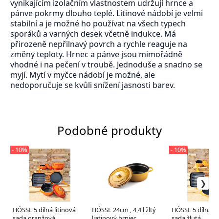
vynikajícím izolačním vlastnostem udržují hrnce a
pánve pokrmy dlouho teplé. Litinové nádobí je velmi
stabilní a je možné ho používat na všech typech
sporáků a varných desek včetně indukce. Má
přirozeně nepřilnavý povrch a rychle reaguje na
změny teploty. Hrnec a pánve jsou mimořádně
vhodné i na pečení v troubě. Jednoduše a snadno se
myjí. Mytí v myčce nádobí je možné, ale
nedoporučuje se kvůli snížení jasnosti barev.
Podobné produkty
- 10%
- 10%
HÓSSE 5 dílná litinová
HÓSSE 24cm , 4,4 l žltý
HÓSSE 5 dílná li
sada oranžová
liatinový hrniec
sada žlutá