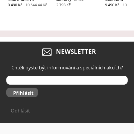
9 490 Kč
10 544.44 Kč
2 793 Kč
9 490 Kč
10 544
NEWSLETTER
Chtěli byste být informováni a speciálních akcích?
Přihlásit
Odhlásit