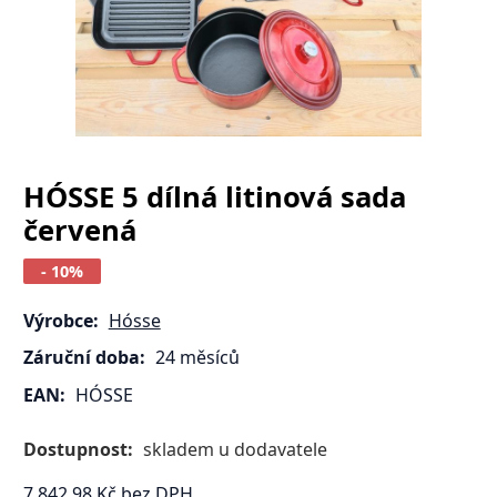
HÓSSE 5 dílná litinová sada
červená
- 10%
Výrobce:
Hósse
Záruční doba:
24 měsíců
EAN:
HÓSSE
Dostupnost:
skladem u dodavatele
7 842.98
Kč
bez DPH