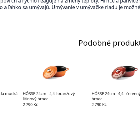
 povrch a rýchlo reaguje na zmeny teploty. Hrnce a panvice
 a ľahko sa umývajú. Umývanie v umývačke riadu je možné,
Podobné produk
sada modrá
HÓSSE 24cm - 4,4 l oranžový
HÓSSE 24cm - 4,4 l červený
litinový hrnec
hrnec
2 790 Kč
2 790 Kč