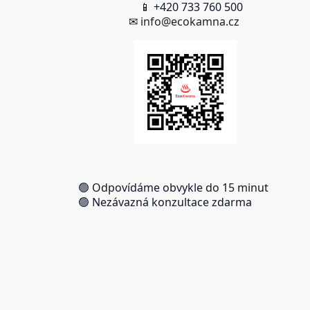
📱 +420 733 760 500
✉
info@ecokamna.cz
🟢 Odpovídáme obvykle do 15 minut
🟢 Nezávazná konzultace zdarma