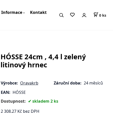
Informace
Kontakt
0
ks
HÓSSE 24cm , 4,4 l zelený
litinový hrnec
Výrobce:
Oravakrb
Záruční doba:
24 měsíců
EAN:
HÓSSE
Dostupnost:
skladem 2 ks
2 308.27
Kč
bez DPH