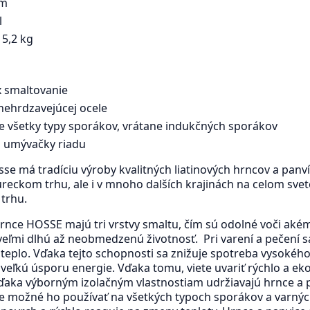
cm
l
5,2 kg
3x smaltovanie
nehrdzavejúcej ocele
 všetky typy sporákov, vrátane indukčných sporákov
 umývačky riadu
se má tradíciu výroby kvalitných liatinových hrncov a panví
ureckom trhu, ale i v mnoho dalších krajinách na celom svet
 trhu.
hrnce HOSSE majú tri vrstvy smaltu, čím sú odolné voči ak
veľmi dlhú až neobmedzenú životnosť. Pri varení a pečení s
 teplo. Vďaka tejto schopnosti sa znižuje spotreba vysokého 
 veľkú úsporu energie. Vďaka tomu, viete uvariť rýchlo a ek
aka výborným izolačným vlastnostiam udržiavajú hrnce a pa
 je možné ho používať na všetkých typoch sporákov a varný