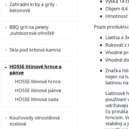
Výška 14 
Zahradní krby a grily -
Objem 4,4 
betonové
Hmotnosť 
Popis produktu:
BBQ gril na pelety
,outdoorové ohniště
Liatina a 
Rukoväť z 
Skla pod krbová kamna
Vhodné pre
Vhodné do
HOSSE litinové hrnce a
Značka Hós
pánve
nejen na t
HOSSE litinové hrnce
liatinou na
HOSSE litinové pánve
Liatinové 
HÓSSE litinová sada
používaní 
udržiavajú
čo prináša
hrncom. Vď
Kouřovody silnostěnné
stabilný a
ocelové