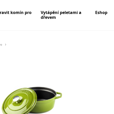
pravit komín pro
Vytápění peletami a
Eshop
dřevem
ve