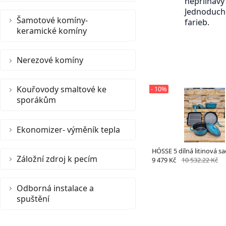
nepriľnavý
Jednoducho
Šamotové komíny-
farieb.
keramické komíny
Nerezové komíny
Kouřovody smaltové ke
- 10%
sporákům
Ekonomizer- výměník tepla
HÓSSE 5 dílná litinová 
Záložní zdroj k pecím
9 479 Kč
10 532.22 Kč
Odborná instalace a
spuštění