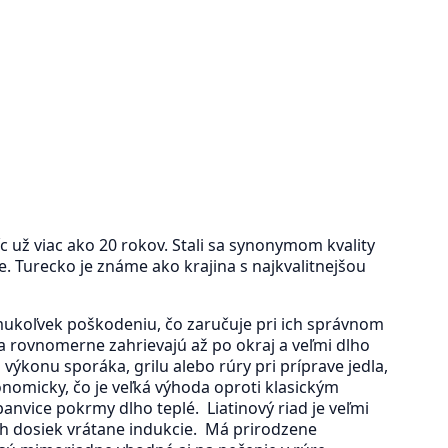
c už viac ako 20 rokov. Stali sa synonymom kvality
e. Turecko je známe ako krajina s najkvalitnejšou
émukoľvek poškodeniu, čo zaručuje pri ich správnom
a rovnomerne zahrievajú až po okraj a veľmi dlho
výkonu sporáka, grilu alebo rúry pri príprave jedla,
onomicky, čo je veľká výhoda oproti klasickým
nvice pokrmy dlho teplé. Liatinový riad je veľmi
ch dosiek vrátane indukcie. Má prirodzene