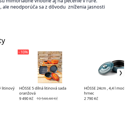
 sú mimoriadne vhodné aj na pečenie v rúre.
 ale neodporúča sa z dôvodu zníženia jasnosti
ty
- 10%
 litinový
HÓSSE 5 dílná litinová sada
HÓSSE 24cm , 4,4 l modrý li
oranžová
hrnec
9 490 Kč
10 544.44 Kč
2 790 Kč