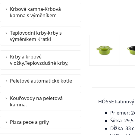
Krbová kamna-Krbová
kamna s výměníkem
Teplovodní krby-krby s
výměníkem Kratki
Krby a krbové
vložky,Teplovzdušné krby,
Peletové automatické kotle
Kouřovody na peletová
HÓSSE liatinový 
kamna.
Priemer: 2
Šírka 29,
Pizza pece a grily
Dĺžka 33 