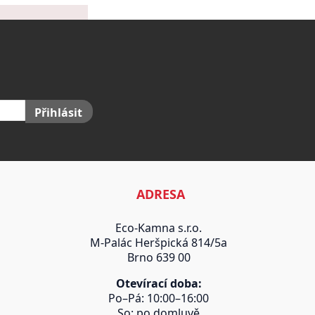
Přihlásit
ADRESA
Eco-Kamna s.r.o.
M-Palác Heršpická 814/5a
Brno 639 00
Otevírací doba:
Po–Pá: 10:00–16:00
So: po domluvě