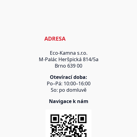
ADRESA
Eco-Kamna s.r.o.
M-Palác Heršpická 814/5a
Brno 639 00
Otevírací doba:
Po–Pá: 10:00–16:00
So: po domluvě
Navigace k nám