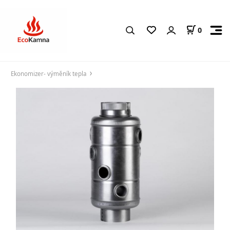
0
Ekonomizer- výměník tepla