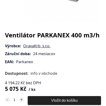
Ventilátor PARKANEX 400 m3/h
Výrobce:
OravaKrb, s.r.o.
Záruční doba:
24 mesiacov
EAN:
Parkanex
Dostupnost:
info v obchode
4 194.22
Kč
bez DPH
5 075
Kč
ks