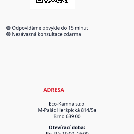
🟢 Odpovídáme obvykle do 15 minut
🟢 Nezávazná konzultace zdarma
ADRESA
Eco-Kamna s.r.o.
M-Palác Heršpická 814/5a
Brno 639 00
Otevírací doba:
Po–Pá: 10:00–16:00