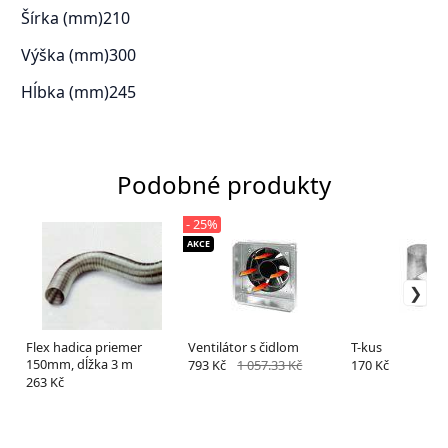
Šírka (mm)
210
Výška (mm)
300
Hĺbka (mm)
245
Podobné produkty
- 25%
AKCE
Flex hadica priemer
Ventilátor s čidlom
T-kus
150mm, dĺžka 3 m
793 Kč
1 057.33 Kč
170 Kč
263 Kč