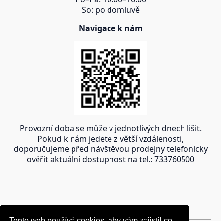
So: po domluvě
Navigace k nám
Provozní doba se může v jednotlivých dnech lišit.
Pokud k nám jedete z větší vzdálenosti,
doporučujeme před návštěvou prodejny telefonicky
ověřit aktuální dostupnost na tel.: 733760500
Tento web používá cookies, aby vám zajistil co
Tento web používá cookies, aby vám zajistil co