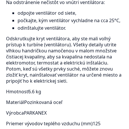
Na odstránenie nečistôt vo vnútri ventilátora:
odpojte ventilátor od siete,
počkajte, kým ventilátor vychladne na cca 25°C,
odinštalujte ventilátor.
Odskrutkujte kryt ventilátora, aby ste mali voľný
prístup k turbíne (ventilátoru). Všetky detaily utrite
vlhkou handričkou namočenou v malom množstve
čistiacej kvapaliny, aby sa kvapalina nedostala na
elektromotor, termostat a elektrickú inštaláciu.
Potom, keď sú všetky prvky suché, môžete znovu
zložiť kryt, nainštalovať ventilátor na určené miesto a
pripojiť ho k elektrickej sieti.
Hmotnosť
6.6 kg
Materiál
Pozinkovaná oceľ
Výrobca
PARKANEX
Priemer vývodov teplého vzduchu (mm)
125