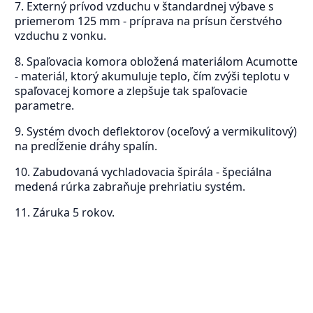
7. Externý prívod vzduchu v štandardnej výbave s
priemerom 125 mm - príprava na prísun čerstvého
vzduchu z vonku.
8. Spaľovacia komora obložená materiálom Acumotte
- materiál, ktorý akumuluje teplo, čím zvýši teplotu v
spaľovacej komore a zlepšuje tak spaľovacie
parametre.
9. Systém dvoch deflektorov (oceľový a vermikulitový)
na predĺženie dráhy spalín.
10. Zabudovaná vychladovacia špirála - špeciálna
medená rúrka zabraňuje prehriatiu systém.
11. Záruka 5 rokov.