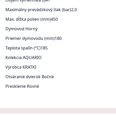
Maximálny prevádzkový tlak (bar)
2,0
Max. dĺžka polien (mm)
450
Dymovod
Horný
Priemer dymovodu (mm)
180
Teplota spalín (°C)
185
Kolekcia
AQUARIO
Výrobca
KRATKI
Otváranie dvierok
Bočné
Presklenie
Rovné