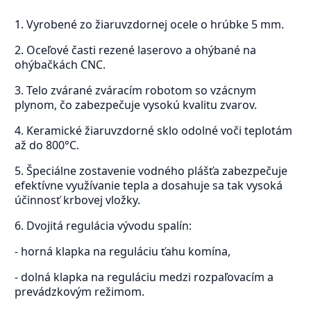
1. Vyrobené zo žiaruvzdornej ocele o hrúbke 5 mm.
2. Oceľové časti rezené laserovo a ohýbané na
ohýbačkách CNC.
3. Telo zvárané zváracím robotom so vzácnym
plynom, čo zabezpečuje vysokú kvalitu zvarov.
4. Keramické žiaruvzdorné sklo odolné voči teplotám
až do 800°C.
5. Špeciálne zostavenie vodného plášťa zabezpečuje
efektívne využívanie tepla a dosahuje sa tak vysoká
účinnosť krbovej vložky.
6. Dvojitá regulácia vývodu spalín:
- horná klapka na reguláciu ťahu komína,
- dolná klapka na reguláciu medzi rozpaľovacím a
prevádzkovým režimom.