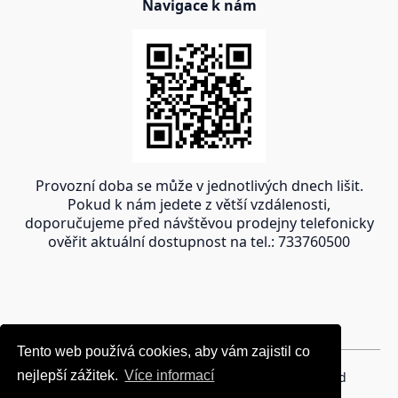
Navigace k nám
Provozní doba se může v jednotlivých dnech lišit.
Pokud k nám jedete z větší vzdálenosti,
doporučujeme před návštěvou prodejny telefonicky
ověřit aktuální dostupnost na tel.: 733760500
Tento web používá cookies, aby vám zajistil co
Tento web používá cookies, aby vám zajistil co
nejlepší zážitek.
nejlepší zážitek.
Více informací
Více informací
Copyright © 2024 oravakrb.sk, All rights reserved