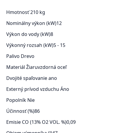
Hmotnosť
210 kg
Nominálny výkon (kW)
12
Výkon do vody (kW)
8
Výkonný rozsah (kW)
5 - 15
Palivo
Drevo
Materiál
Žiaruvzdorná oceľ
Dvojité spaľovanie a
no
Externý prívod vzduchu
Áno
Popolník
Nie
Účinnosť (%)
86
Emisie CO (13% O2 VOL. %)
0,09
Objem výmenníka (l)
47