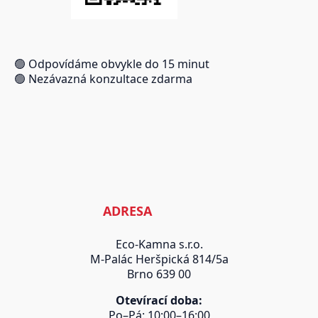
🟢 Odpovídáme obvykle do 15 minut
🟢 Nezávazná konzultace zdarma
ADRESA
Eco-Kamna s.r.o.
M-Palác Heršpická 814/5a
Brno 639 00
Otevírací doba:
Po–Pá: 10:00–16:00