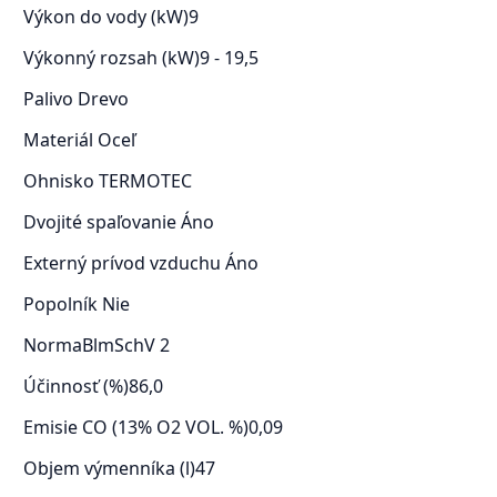
Výkon do vody (kW)
9
Výkonný rozsah (kW)
9 - 19,5
Palivo
Drevo
Materiál
Oceľ
Ohnisko
TERMOTEC
Dvojité spaľovanie
Áno
Externý prívod vzduchu
Áno
Popolník
Nie
Norma
BlmSchV 2
Účinnosť (%)
86,0
Emisie CO (13% O2 VOL. %)
0,09
Objem výmenníka (l)
47