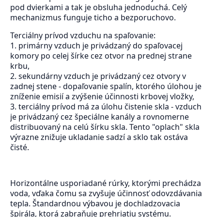
pod dvierkami a tak je obsluha jednoduchá. Celý
mechanizmus funguje ticho a bezporuchovo.
Terciálny prívod vzduchu na spaľovanie:
1. primárny vzduch je privádzaný do spaľovacej
komory po celej šírke cez otvor na prednej strane
krbu,
2. sekundárny vzduch je privádzaný cez otvory v
zadnej stene - dopaľovanie spalín, ktorého úlohou je
zníženie emisií a zvýšenie účinnosti krbovej vložky,
3. terciálny prívod má za úlohu čistenie skla - vzduch
je privádzaný cez špeciálne kanály a rovnomerne
distribuovaný na celú šírku skla. Tento "oplach" skla
výrazne znižuje ukladanie sadzí a sklo tak ostáva
čisté.
Horizontálne usporiadané rúrky, ktorými prechádza
voda, vďaka čomu sa zvyšuje účinnosť odovzdávania
tepla. Štandardnou výbavou je dochladzovacia
špirála, ktorá zabraňuje prehriatiu systému.