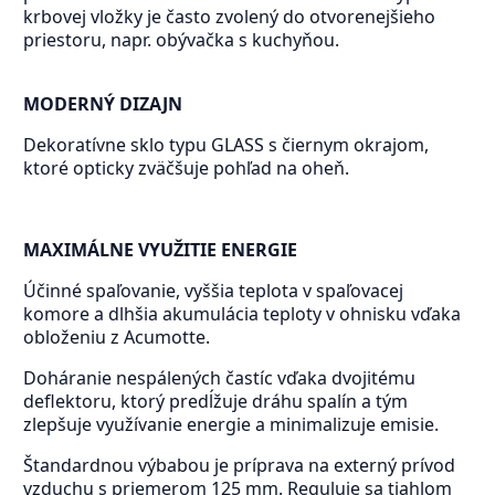
krbovej vložky je často zvolený do otvorenejšieho
priestoru, napr. obývačka s kuchyňou.
MODERNÝ DIZAJN
Dekoratívne sklo typu GLASS s čiernym okrajom,
ktoré opticky zväčšuje pohľad na oheň.
MAXIMÁLNE VYUŽITIE ENERGIE
Účinné spaľovanie, vyššia teplota v spaľovacej
komore a dlhšia akumulácia teploty v ohnisku vďaka
obloženiu z Acumotte.
Doháranie nespálených častíc vďaka dvojitému
deflektoru, ktorý predĺžuje dráhu spalín a tým
zlepšuje využívanie energie a minimalizuje emisie.
Štandardnou výbabou je príprava na externý prívod
vzduchu s priemerom 125 mm. Reguluje sa tiahlom