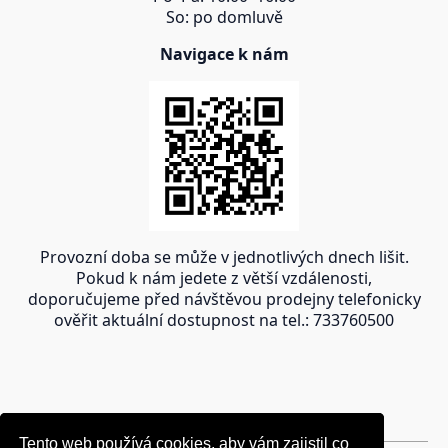
So: po domluvě
Navigace k nám
Provozní doba se může v jednotlivých dnech lišit.
Pokud k nám jedete z větší vzdálenosti,
doporučujeme před návštěvou prodejny telefonicky
ověřit aktuální dostupnost na tel.: 733760500
Tento web používá cookies, aby vám zajistil co
Tento web používá cookies, aby vám zajistil co