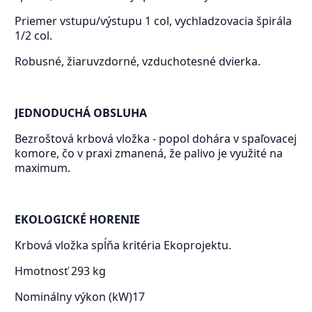
Priemer vstupu/výstupu 1 col, vychladzovacia špirála
1/2 col.
Robusné, žiaruvzdorné, vzduchotesné dvierka.
JEDNODUCHÁ OBSLUHA
Bezroštová krbová vložka - popol dohára v spaľovacej
komore, čo v praxi zmanená, že palivo je využité na
maximum.
EKOLOGICKÉ HORENIE
Krbová vložka spĺňa kritéria Ekoprojektu.
Hmotnosť
293 kg
Nominálny výkon (kW)
17