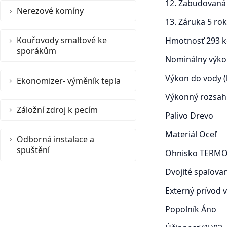
12. Zabudovaná 
Nerezové komíny
13. Záruka 5 rok
Kouřovody smaltové ke
Hmotnosť
293 
sporákům
Nominálny výko
Výkon do vody 
Ekonomizer- výměník tepla
Výkonný rozsah
Záložní zdroj k pecím
Palivo
Drevo
Materiál
Oceľ
Odborná instalace a
spuštění
Ohnisko
TERMO
Dvojité spaľova
Externý prívod
Popolník
Áno