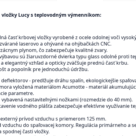
j vložky Lucy s teplovodným výmenníkom:
dná časť krbovej vložky vyrobené z ocele odolnej voči vyso
i zvárané laserovo a ohývané na ohýbačkách CNC.
 vzácnym plynom, čo zabezpečuje kvalitné zvary.
výbavou sú žiaruvzdorné dvierka typu glass odolné proti te
a elegantný vzhľad a opticky zväčšuje prednú časť krbu.
rošt a popolník pre jednoduchú údržbu.
deflektorov - predlžuje dráhu spalín, ekologickejšie spaľov
omora vyložená materiálom Acumotte - materiál akumulujúci 
acie parametre.
a vybavená nastaviteľnými nožkami (rozmedzie do 40 mm).
stavenie vodného plášťa zabezpečuje efektívne využívanie te
 externý prívod vzduchu s priemerom 125 mm.
vod vzduchu do spaľovacej komory. Regulácia primárneho a
spodnej časti vložky.