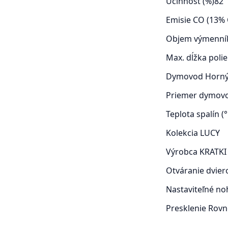
Účinnosť (%)
82
Emisie CO (13% 
Objem výmenník
Max. dĺžka poli
Dymovod
Horn
Priemer dymov
Teplota spalín (°
Kolekcia
LUCY
Výrobca
KRATKI
Otváranie dvie
Nastaviteľné n
Presklenie
Rovn