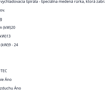
vychladovacia špirála - špeciálna medená rúrka, ktorá zabr
ov.
kg
n (kW)
20
(kW)
13
 (kW)
9 - 24
TEC
nie
Áno
 vzduchu
Áno