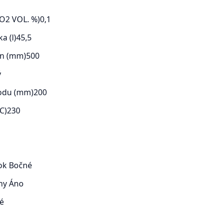
O2 VOL. %)
0,1
a (l)
45,5
en (mm)
500
ý
odu (mm)
200
C)
230
rok
Bočné
ohy
Áno
é