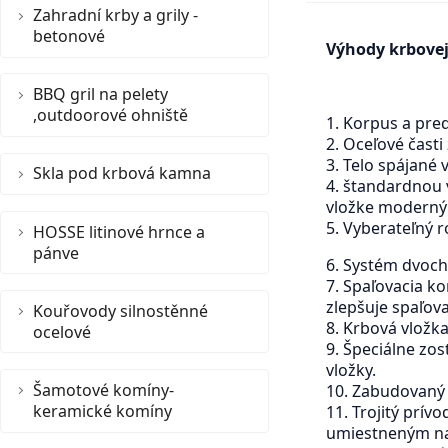
Zahradní krby a grily -
betonové
Výhody krbove
BBQ gril na pelety
,outdoorové ohniště
1. Korpus a pre
2. Oceľové čast
3. Telo spájané
Skla pod krbová kamna
4. štandardnou 
vložke moderný 
5. Vyberateľný 
HOSSE litinové hrnce a
pánve
6. Systém dvoch 
7. Spaľovacia k
zlepšuje spaľov
Kouřovody silnostěnné
8. Krbová vložk
ocelové
9. Špeciálne zo
vložky.
Šamotové komíny-
10. Zabudovaný
keramické komíny
11. Trojitý prí
umiestneným na 