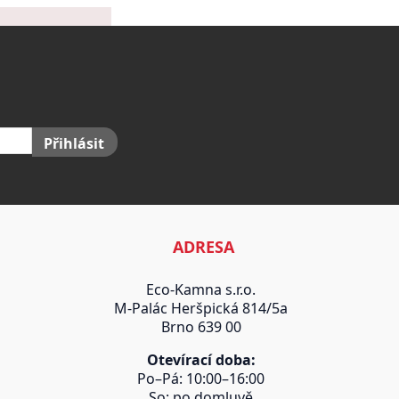
Přihlásit
ADRESA
Eco-Kamna s.r.o.
M-Palác Heršpická 814/5a
Brno 639 00
Otevírací doba:
Po–Pá: 10:00–16:00
So: po domluvě