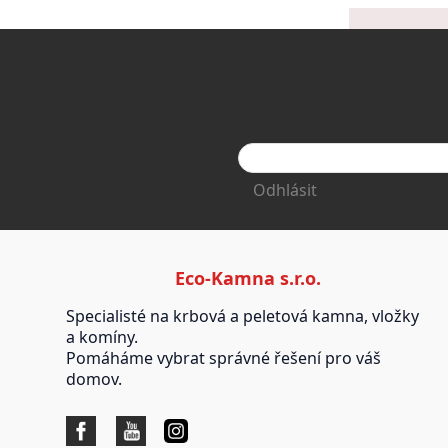
Odhlásit
Eco-Kamna s.r.o.
Specialisté na krbová a peletová kamna, vložky
a komíny.
Pomáháme vybrat správné řešení pro váš
domov.