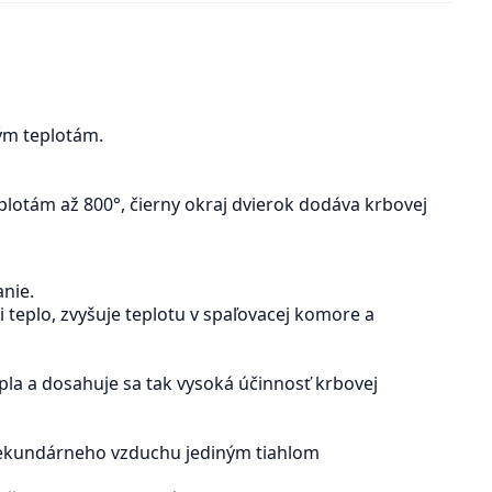
kým teplotám.
plotám až 800°, čierny okraj dvierok dodáva krbovej
anie.
teplo, zvyšuje teplotu v spaľovacej komore a
pla a dosahuje sa tak vysoká účinnosť krbovej
 sekundárneho vzduchu jediným tiahlom