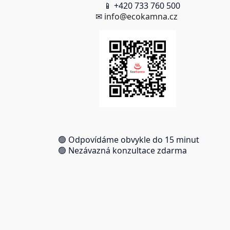
📱 +420 733 760 500
✉
info@ecokamna.cz
🟢 Odpovídáme obvykle do 15 minut
🟢 Nezávazná konzultace zdarma