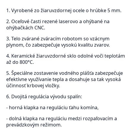
1. Vyrobené zo žiaruvzdornej ocele o hrúbke 5 mm.
2. Oceľové časti rezené laserovo a ohýbané na
ohýbačkách CNC.
3. Telo zvárané zváracím robotom so vzácnym
plynom, čo zabezpečuje vysokú kvalitu zvarov.
4. Keramické žiaruvzdorné sklo odolné voči teplotám
až do 800°C.
5. Špeciálne zostavenie vodného plášťa zabezpečuje
efektívne využívanie tepla a dosahuje sa tak vysoká
účinnosť krbovej vložky.
6. Dvojitá regulácia vývodu spalín:
- horná klapka na reguláciu ťahu komína,
- dolná klapka na reguláciu medzi rozpaľovacím a
prevádzkovým režimom.