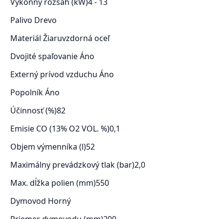
Výkonný rozsah (kW)
4 - 13
Palivo
Drevo
Materiál
Žiaruvzdorná oceľ
Dvojité spaľovanie
Áno
Externý prívod vzduchu
Áno
Popolník
Áno
Účinnosť (%)
82
Emisie CO (13% O2 VOL. %)
0,1
Objem výmenníka (l)
52
Maximálny prevádzkový tlak (bar)
2,0
Max. dĺžka polien (mm)
550
Dymovod
Horný
Priemer dymovodu (mm)
200