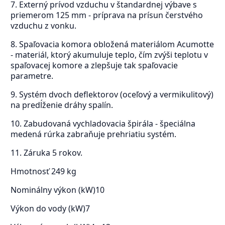
7. Externý prívod vzduchu v štandardnej výbave s
priemerom 125 mm - príprava na prísun čerstvého
vzduchu z vonku.
8. Spaľovacia komora obložená materiálom Acumotte
- materiál, ktorý akumuluje teplo, čím zvýši teplotu v
spaľovacej komore a zlepšuje tak spaľovacie
parametre.
9. Systém dvoch deflektorov (oceľový a vermikulitový)
na predĺženie dráhy spalín.
10. Zabudovaná vychladovacia špirála - špeciálna
medená rúrka zabraňuje prehriatiu systém.
11. Záruka 5 rokov.
Hmotnosť
249 kg
Nominálny výkon (kW)
10
Výkon do vody (kW)
7