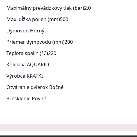
Maximálny prevádzkový tlak (bar)
2,0
Max. dĺžka polien (mm)
500
Dymovod
Horný
Priemer dymovodu (mm)
200
Teplota spalín (°C)
220
Kolekcia
AQUARIO
Výrobca
KRATKI
Otváranie dvierok
Bočné
Presklenie
Rovné