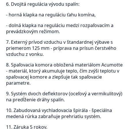
6. Dvojitá regulácia vývodu spalín:
- horná klapka na reguláciu ťahu komína,
- dolná klapka na reguláciu medzi rozpaľovacím a
prevádzkovým režimom.
7. Externý prívod vzduchu v štandardnej výbave s
priemerom 125 mm - príprava na prísun čerstvého
vzduchu z vonku.
8. Spaľovacia komora obložená materiálom Acumotte
- materiál, ktorý akumuluje teplo, čím zvýši teplotu v
spaľovacej komore a zlepšuje tak spaľovacie
parametre.
9. Systém dvoch deflektorov (oceľový a vermikulitový)
na predĺženie dráhy spalín.
10. Zabudovaná vychladovacia špirála - špeciálna
medená rúrka zabraňuje prehriatiu systém.
11. Záruka 5 rokov.