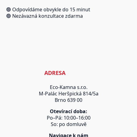
🟢 Odpovídáme obvykle do 15 minut
🟢 Nezávazná konzultace zdarma
ADRESA
Eco-Kamna s.r.o.
M-Palác Heršpická 814/5a
Brno 639 00
Otevírací doba:
Po–Pá: 10:00–16:00
So: po domluvě
Navigace k nám