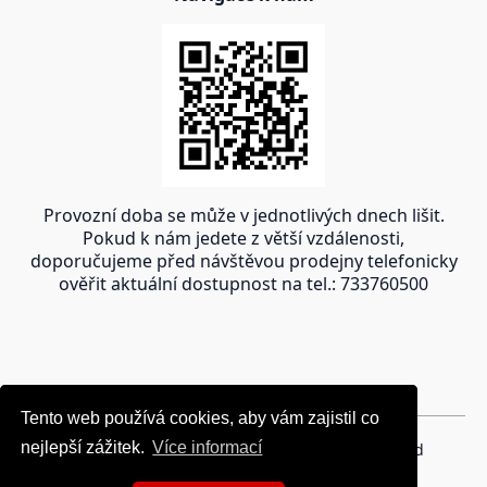
Provozní doba se může v jednotlivých dnech lišit.
Pokud k nám jedete z větší vzdálenosti,
doporučujeme před návštěvou prodejny telefonicky
ověřit aktuální dostupnost na tel.: 733760500
Tento web používá cookies, aby vám zajistil co
Tento web používá cookies, aby vám zajistil co
nejlepší zážitek.
nejlepší zážitek.
Více informací
Více informací
Copyright © 2024 oravakrb.sk, All rights reserved