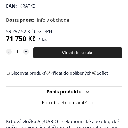
EAN:
KRATKI
Dostupnost:
info v obchode
59 297.52
Kč
bez DPH
71 750
Kč
ks
Sledovat produkt
Přidat do oblíbených
Sdílet
Popis produktu
Potřebujete poradit?
Krbová vložka AQUARIO je ekonomické a ekologické
riešenie s vodným plášťom, ktorá sa po zabudovaní