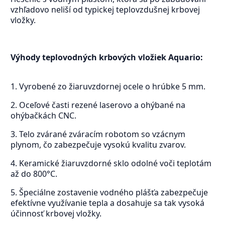
vzhľadovo neliší od typickej teplovzdušnej krbovej
vložky.
Výhody teplovodných krbových vložiek Aquario:
1. Vyrobené zo žiaruvzdornej ocele o hrúbke 5 mm.
2. Oceľové časti rezené laserovo a ohýbané na
ohýbačkách CNC.
3. Telo zvárané zváracím robotom so vzácnym
plynom, čo zabezpečuje vysokú kvalitu zvarov.
4. Keramické žiaruvzdorné sklo odolné voči teplotám
až do 800°C.
5. Špeciálne zostavenie vodného plášťa zabezpečuje
efektívne využívanie tepla a dosahuje sa tak vysoká
účinnosť krbovej vložky.