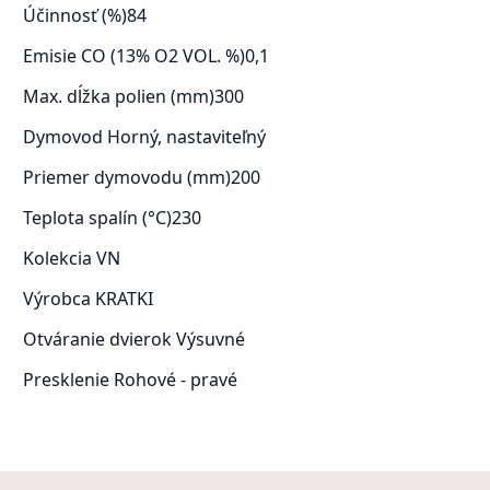
Účinnosť (%)
84
Emisie CO (13% O2 VOL. %)
0,1
Max. dĺžka polien (mm)
300
Dymovod
Horný, nastaviteľný
Priemer dymovodu (mm)
200
Teplota spalín (°C)
230
Kolekcia
VN
Výrobca
KRATKI
Otváranie dvierok
Výsuvné
Presklenie
Rohové - pravé