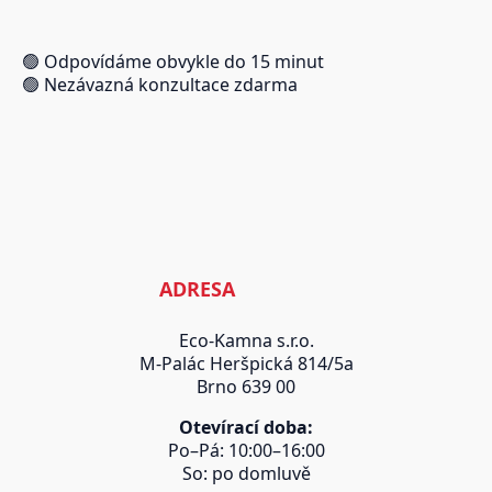
🟢 Odpovídáme obvykle do 15 minut
🟢 Nezávazná konzultace zdarma
ADRESA
Eco-Kamna s.r.o.
M-Palác Heršpická 814/5a
Brno 639 00
Otevírací doba:
Po–Pá: 10:00–16:00
So: po domluvě