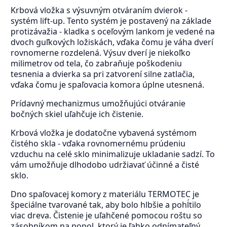
Krbová vložka s výsuvným otváraním dvierok -
systém lift-up. Tento systém je postavený na základe
protizávažia - kladka s oceľovým lankom je vedené na
dvoch guľkových ložiskách, vďaka čomu je váha dverí
rovnomerne rozdelená. Výsuv dverí je niekoľko
milimetrov od tela, čo zabraňuje poškodeniu
tesnenia a dvierka sa pri zatvorení silne zatlačia,
vďaka čomu je spaľovacia komora úplne utesnená.
Prídavný mechanizmus umožňujúci otváranie
bočných skiel uľahčuje ich čistenie.
Krbová vložka je dodatočne vybavená systémom
čistého skla - vďaka rovnomernému prúdeniu
vzduchu na celé sklo minimalizuje ukladanie sadzí. To
vám umožňuje dlhodobo udržiavať účinné a čisté
sklo.
Dno spaľovacej komory z materiálu TERMOTEC je
špeciálne tvarované tak, aby bolo hlbšie a pohĺtilo
viac dreva. Čistenie je uľahčené pomocou roštu so
zásobníkom na popol, ktorý je ľahko odnímateľný.