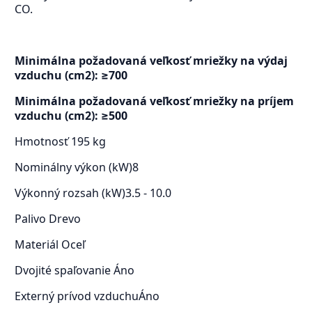
CO.
Minimálna požadovaná veľkosť mriežky na výdaj
vzduchu (cm2): ≥700
Minimálna požadovaná veľkosť mriežky na príjem
vzduchu (cm2): ≥500
Hmotnosť
195 kg
Nominálny výkon (kW)
8
Výkonný rozsah (kW)
3.5 - 10.0
Palivo
Drevo
Materiá
l
Oceľ
Dvojité spaľovanie
Áno
Externý prívod vzduchu
Áno