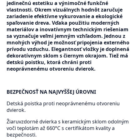
jedinečnú estetiku a výnimočné funkčné
vlastnosti. Okrem vizuálnych hodnôt zaručuje
zariadenie efektívne vykurovanie a ekologické
spaľovanie dreva. Vďaka použitiu moderných
materiálov a inovatívnym technickým riešeniam
sa vyznačuje veľmi jemným vzhľadom. Jednou z
mnohých výhod je možnosť pripojenia externého
prívodu vzduchu. Elegantnosť vložky je doplnená
dekoratívnym sklom s čiernym okrajom. Tiež má
detskú poistku, ktorá chráni proti
neoprávnenému otvoreniu dvierok.
BEZPEČNOSŤ NA NAJVYŠŠEJ ÚROVNI
Detská poistka proti neoprávnenému otvoreniu
dvierok.
Žiaruvzdorné dvierka s keramickým sklom odolným
voči teplotám až 660°C s certifikátom kvality a
bezpečnosti.