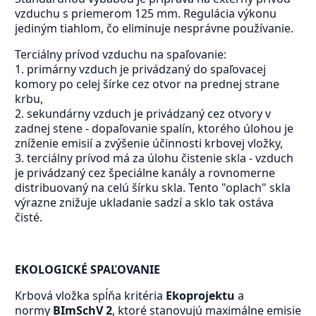
vzduchu s priemerom 125 mm. Regulácia výkonu
jediným tiahlom, čo eliminuje nesprávne používanie.
Terciálny prívod vzduchu na spaľovanie:
1. primárny vzduch je privádzaný do spaľovacej
komory po celej šírke cez otvor na prednej strane
krbu,
2. sekundárny vzduch je privádzaný cez otvory v
zadnej stene - dopaľovanie spalín, ktorého úlohou je
zníženie emisií a zvýšenie účinnosti krbovej vložky,
3. terciálny prívod má za úlohu čistenie skla - vzduch
je privádzaný cez špeciálne kanály a rovnomerne
distribuovaný na celú šírku skla. Tento "oplach" skla
výrazne znižuje ukladanie sadzí a sklo tak ostáva
čisté.
EKOLOGICKÉ SPAĽOVANIE
Krbová vložka spĺňa kritéria
Ekoprojektu
a
normy
BImSchV 2
, ktoré stanovujú maximálne emisie