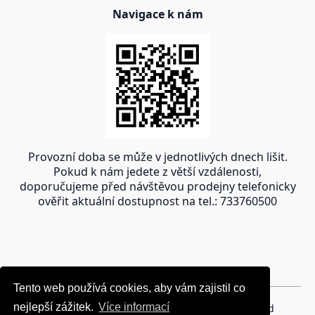
Navigace k nám
Provozní doba se může v jednotlivých dnech lišit.
Pokud k nám jedete z větší vzdálenosti,
doporučujeme před návštěvou prodejny telefonicky
ověřit aktuální dostupnost na tel.: 733760500
Tento web používá cookies, aby vám zajistil co
Tento web používá cookies, aby vám zajistil co
nejlepší zážitek.
nejlepší zážitek.
Více informací
Více informací
Copyright © 2024 oravakrb.sk, All rights reserved