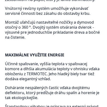
Vnútorný revízny systém umožňuje vykonávať
servisné činnosti bez zásahu do obstavby krbu.
Montáž uľahčujú nastaviteľné nožičky a dymovod
otočný o 360 °. Dvojitý systém otvárania dvierok -
výsuvné pre jednoduchšie prikladanie dreva a bočné
na čistenie.
MAXIMÁLNE VYUŽITIE ENERGIE
Účinné spaľovanie, vyššia teplota v spaľovacej
komore a dlhšia akumulácia teploty v ohnisku vďaka
obloženiu z TERMOTEC. Jeho hladký biely tvar tiež
dodáva elegantný vzhľad.
Doháranie nespálených častíc vďaka dvojitému
deflektoru, ktorý predĺžuje dráhu spalín a horenie je
tak ekologickejšie.
Štandardnou výbabou je príprava na externý prívod