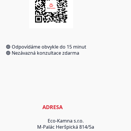
🟢 Odpovídáme obvykle do 15 minut
🟢 Nezávazná konzultace zdarma
ADRESA
Eco-Kamna s.r.o.
M-Palác Heršpická 814/5a