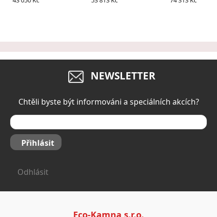
43 050 Kč
53 813 Kč
74 313 Kč
dvierok
NEWSLETTER
Chtěli byste být informováni a speciálních akcích?
Přihlásit
Odhlásit
Eco-Kamna s.r.o.