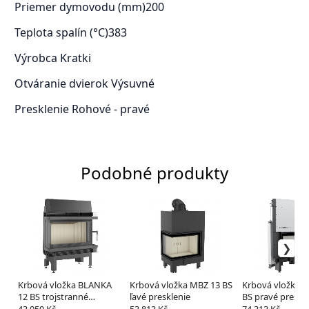
Priemer dymovodu (mm)
200
Teplota spalín (°C)
383
Výrobca
Kratki
Otváranie dvierok
Výsuvné
Presklenie
Rohové - pravé
Podobné produkty
Krbová vložka BLANKA
Krbová vložka MBZ 13 BS
Krbová vložka 
12 BS trojstranné
ľavé presklenie
BS pravé preskle
prosklení
výsuvnym otvá