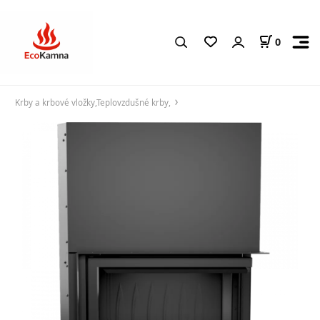
0
Krby a krbové vložky,Teplovzdušné krby,