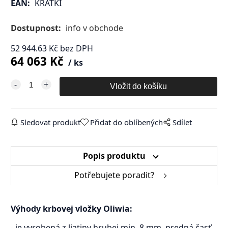
EAN:
KRATKI
Dostupnost:
info v obchode
52 944.63
Kč
bez DPH
64 063
Kč
ks
Sledovat produkt
Přidat do oblíbených
Sdílet
Popis produktu
Potřebujete poradit?
Výhody krbovej vložky Oliwia:
- je vyrobená z liatiny hrubej min. 8 mm, predná časť