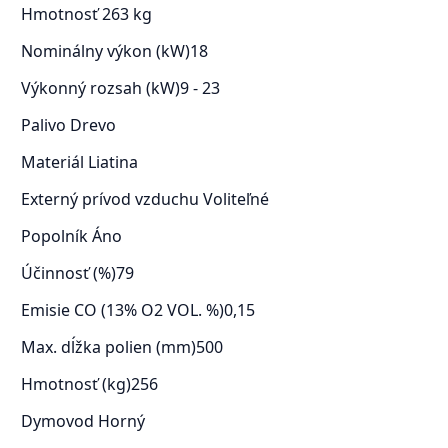
Hmotnosť
263 kg
Nominálny výkon (kW)
18
Výkonný rozsah (kW)
9 - 23
Palivo
Drevo
Materiál
Liatina
Externý prívod vzduchu
Voliteľné
Popolník
Áno
Účinnosť (%)
79
Emisie CO (13% O2 VOL. %)
0,15
Max. dĺžka polien (mm)
500
Hmotnosť (kg)
256
Dymovod
Horný