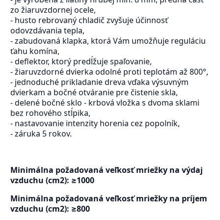
zo žiaruvzdornej ocele,
- husto rebrovaný chladič zvyšuje účinnosť
odovzdávania tepla,
- zabudovaná klapka, ktorá Vám umožňuje reguláciu
ťahu komína,
- deflektor, ktorý predĺžuje spaľovanie,
- žiaruvzdorné dvierka odolné proti teplotám až 800°,
- jednoduché prikladanie dreva vďaka výsuvným
dvierkam a bočné otváranie pre čistenie skla,
- delené bočné sklo - krbová vložka s dvoma sklami
bez rohového stĺpika,
- nastavovanie intenzity horenia cez popolník,
- záruka 5 rokov.
Minimálna požadovaná veľkosť mriežky na výdaj
vzduchu (cm2): ≥1000
Minimálna požadovaná veľkosť mriežky na príjem
vzduchu (cm2): ≥800