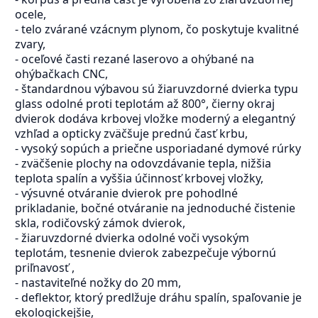
ocele,
- telo zvárané vzácnym plynom, čo poskytuje kvalitné
zvary,
- oceľové časti rezané laserovo a ohýbané na
ohýbačkach CNC,
- štandardnou výbavou sú žiaruvzdorné dvierka typu
glass odolné proti teplotám až 800°, čierny okraj
dvierok dodáva krbovej vložke moderný a elegantný
vzhľad a opticky zväčšuje prednú časť krbu,
- vysoký sopúch a priečne usporiadané dymové rúrky
- zväčšenie plochy na odovzdávanie tepla, nižšia
teplota spalín a vyššia účinnosť krbovej vložky,
- výsuvné otváranie dvierok pre pohodlné
prikladanie, bočné otváranie na jednoduché čistenie
skla, rodičovský zámok dvierok,
- žiaruvzdorné dvierka odolné voči vysokým
teplotám, tesnenie dvierok zabezpečuje výbornú
priľnavosť ,
- nastaviteľné nožky do 20 mm,
- deflektor, ktorý predlžuje dráhu spalín, spaľovanie je
ekologickejšie,