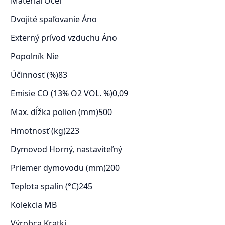
Materiál
Oceľ
Dvojité spaľovanie
Áno
Externý prívod vzduchu
Áno
Popolník
Nie
Účinnosť (%)
83
Emisie CO (13% O2 VOL. %)
0,09
Max. dĺžka polien (mm)
500
Hmotnosť (kg)
223
Dymovod
Horný, nastaviteľný
Priemer dymovodu (mm)
200
Teplota spalín (°C)
245
Kolekcia
MB
Výrobca
Kratki