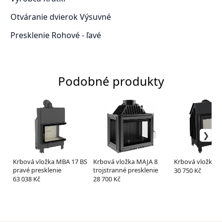
Otváranie dvierok
Výsuvné
Presklenie
Rohové - ľavé
Podobné produkty
Krbová vložka MBA 17 BS
Krbová vložka MAJA 8
Krbová vložka ZI
pravé presklenie
trojstranné presklenie
30 750 Kč
63 038 Kč
28 700 Kč