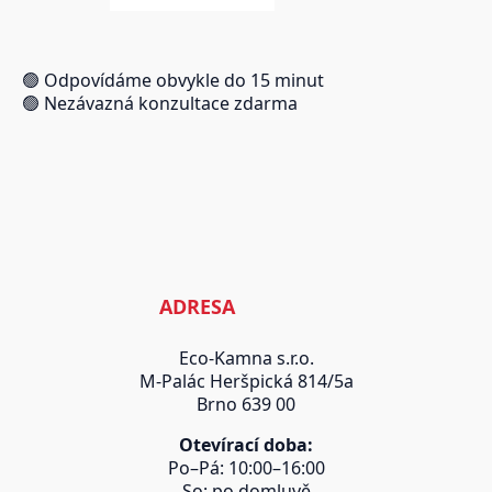
🟢 Odpovídáme obvykle do 15 minut
🟢 Nezávazná konzultace zdarma
ADRESA
Eco-Kamna s.r.o.
M-Palác Heršpická 814/5a
Brno 639 00
Otevírací doba:
Po–Pá: 10:00–16:00
So: po domluvě