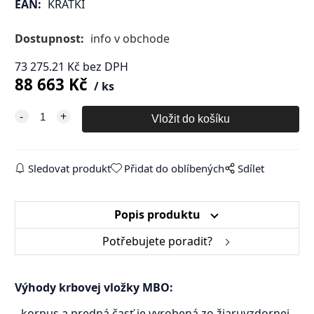
EAN:
KRATKI
Dostupnost:
info v obchode
73 275.21
Kč
bez DPH
88 663
Kč
ks
Sledovat produkt
Přidat do oblíbených
Sdílet
Popis produktu
Potřebujete poradit?
Výhody krbovej vložky MBO:
- korpus a predná časť je vyrobená zo žiaruvzdornej