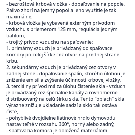
- bezroštová krbová vložka - dopaľovanie na popole.
Palivo zhorí na jemný popol a jeho využitie je tak
maximálne,
- krbová vložka je vybavená externým prívodom
vzduchu s priemerom 125 mm, regulácia jedným
tiahlom,
- trojitý prívod vzduchu na spaľovanie:
1. primárny vzduch je privádzaný do spaľovacej
komory po celej šírke cez otvor na prednej strane
krbu,
2. sekundárny vzduch je privádzaný cez otvory v
zadnej stene - dopaľovanie spalín, ktorého úlohou je
zníženie emisií a zvýšenie účinnosti krbovej vložky,
3. terciálny prívod má za úlohu čistenie skla - vzduch
je privádzaný cez špeciálne kanály a rovnomerne
distribuovaný na celú šírku skla. Tento "oplach" skla
výrazne znižuje ukladanie sadzí a sklo tak ostáva
čisté,
- pohyblivé dvojdielne liatinové hrdlo dymovodu
nastaviteľné v rozsahu 360°, horný alebo zadný,
- spaľovacia komora je obložená materiálom