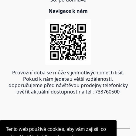
Navigace k nám
Provozní doba se může v jednotlivých dnech lišit.
Pokud k nám jedete z větší vzdálenosti,
doporučujeme před návštěvou prodejny telefonicky
ověřit aktuální dostupnost na tel.: 733760500
Tento web používá cookies, aby vám zajistil co
Tento web používá cookies, aby vám zajistil co