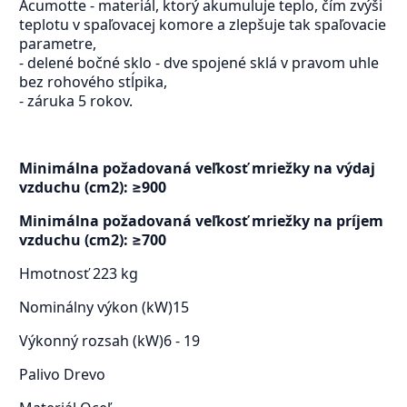
Acumotte - materiál, ktorý akumuluje teplo, čím zvýši
teplotu v spaľovacej komore a zlepšuje tak spaľovacie
parametre,
- delené bočné sklo - dve spojené sklá v pravom uhle
bez rohového stĺpika,
- záruka 5 rokov.
Minimálna požadovaná veľkosť mriežky na výdaj
vzduchu (cm2): ≥900
Minimálna požadovaná veľkosť mriežky na príjem
vzduchu (cm2): ≥700
Hmotnosť
223 kg
Nominálny výkon (kW)
15
Výkonný rozsah (kW)
6 - 19
Palivo
Drevo