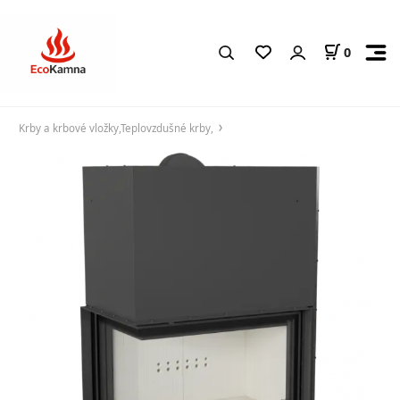
0
Krby a krbové vložky,Teplovzdušné krby,