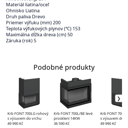
Materiál liatina/oceľ
Ohnisko Liatina
Druh paliva Drevo
Priemer výfuku (mm) 200
Teplota výfukových plynov (℃) 153
Maximálna dĺžka dreva (cm) 50
Záruka (rok) 5
Podobné produkty
Krb FONT 700LG rohový
Krb FONT 700L/BE levé
Krb FONT 700RG
s výsuvem do vrchu
prosklení 14KW
s výsuvem do v
49 990 Kč
36 590 Kč
49 990 Kč