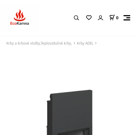
0
Krby a krbové vložky,Teplovzdušné krby,
Krby ADEL