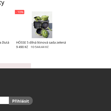
ty
- 10%
a žlutá
HÓSSE 5 dílná litinová sada zelená
9 490 Kč
10 544.44 Kč
Přihlásit