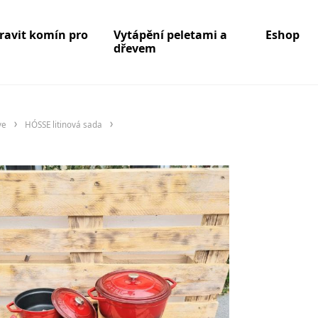
pravit komín pro
Vytápění peletami a
Eshop
dřevem
ve
HÓSSE litinová sada