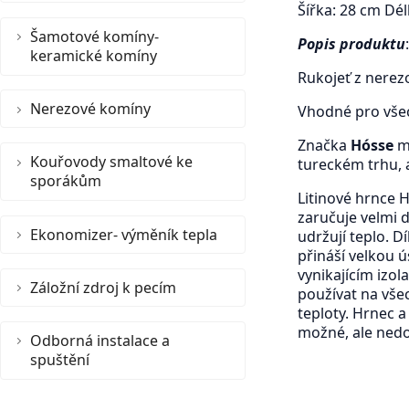
Šířka: 28 cm Dél
Šamotové komíny-
Popis produktu
keramické komíny
Rukojeť z nerezo
Nerezové komíny
Vhodné pro všec
Značka
Hósse
má
Kouřovody smaltové ke
tureckém trhu, a
sporákům
Litinové hrnce H
zaručuje velmi 
Ekonomizer- výměník tepla
udržují teplo. D
přináší velkou 
vynikajícím izol
Záložní zdroj k pecím
používat na vše
teploty. Hrnec 
možné, ale nedop
Odborná instalace a
spuštění