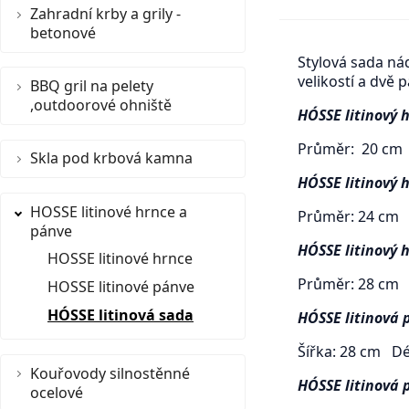
Zahradní krby a grily -
betonové
Stylová sada ná
velikostí a dvě 
BBQ gril na pelety
,outdoorové ohniště
HÓSSE litinový 
Průměr: 20 cm 
Skla pod krbová kamna
HÓSSE litinový 
HOSSE litinové hrnce a
Průměr: 24 cm 
pánve
HÓSSE litinový 
HOSSE litinové hrnce
Průměr: 28 cm 
HOSSE litinové pánve
HÓSSE litinová sada
HÓSSE litinová 
Šířka: 28 cm Dé
Kouřovody silnostěnné
HÓSSE litinová 
ocelové