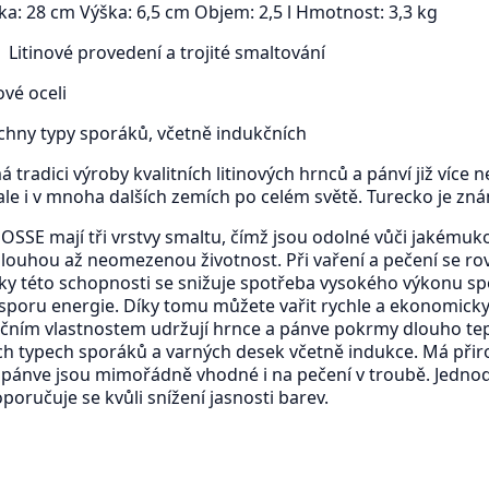
ka: 28 cm Výška: 6,5 cm Objem: 2,5 l Hmotnost: 3,3 kg
: Litinové provedení a trojité smaltování
vé oceli
hny typy sporáků, včetně indukčních
 tradici výroby kvalitních litinových hrnců a pánví již více 
le i v mnoha dalších zemích po celém světě. Turecko je znám
OSSE mají tři vrstvy smaltu, čímž jsou odolné vůči jakémuko
dlouhou až neomezenou životnost. Při vaření a pečení se ro
íky této schopnosti se snižuje spotřeba vysokého výkonu spo
úsporu energie. Díky tomu můžete vařit rychle a ekonomicky
ačním vlastnostem udržují hrnce a pánve pokrmy dlouho teplé
ch typech sporáků a varných desek včetně indukce. Má přir
a pánve jsou mimořádně vhodné i na pečení v troubě. Jednod
oručuje se kvůli snížení jasnosti barev.