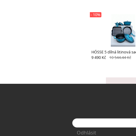
- 10%
HÓSSE 5 dílná litinová 
9 490 Kč
10 544.44 Kč
Odhlásit