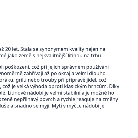
než 20 let. Stala se synonymem kvality nejen na
é jako země s nejkvalitnější litinou na trhu.
li poškození, což při jejich správném používání
vnoměrně zahřívají až po okraj a velmi dlouho
ráku, grilu nebo trouby při přípravě jídel, což
, což je velká výhoda oproti klasickým hrncům. Díky
. Litinové nádobí je velmi stabilní a je možné ho
ozeně nepřilnavý povrch a rychle reaguje na změny
uše a snadno se myjí. Mytí v myčce nádobí je