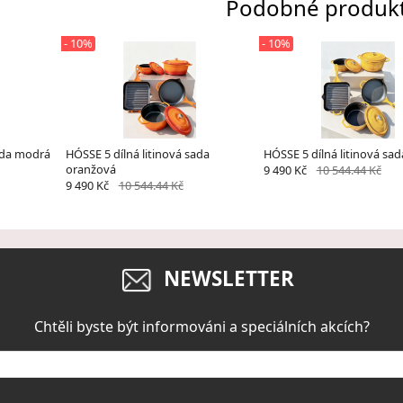
Podobné produk
- 10%
- 10%
sada modrá
HÓSSE 5 dílná litinová sada
HÓSSE 5 dílná litinová sad
oranžová
9 490 Kč
10 544.44 Kč
9 490 Kč
10 544.44 Kč
NEWSLETTER
Chtěli byste být informováni a speciálních akcích?