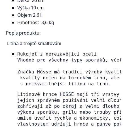
Délka 26 cm
Výška 10 cm
Objem 2,6 l
Hmotnost 3,6 kg
Popis produktu:
Litina a trojité smaltování
Rukojeť z nerezavějící oceli

Vhodné pro všechny typy sporáků, včetně
Značka Hósse má tradici výroby kvalitn
 kvality nejen na tureckém trhu, ale i
 s nejkvalitnější litinu na trhu.
Litinové hrnce HOSSE mají tři vrstvy s
jejich správném používání velmi dlouho
zahřívají až po okraj a velmi dlouho u
výkonu sporáku, grilu nebo trouby při 
umíte uvařit rychle a ekonomicky, což 
vlastnostem udržují hrnce a pánve pokr