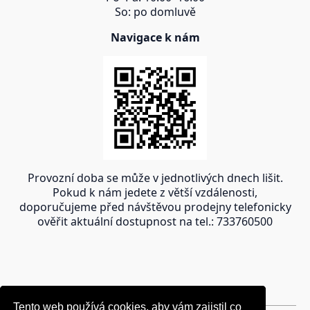
So: po domluvě
Navigace k nám
Provozní doba se může v jednotlivých dnech lišit.
Pokud k nám jedete z větší vzdálenosti,
doporučujeme před návštěvou prodejny telefonicky
ověřit aktuální dostupnost na tel.: 733760500
Tento web používá cookies, aby vám zajistil co
Tento web používá cookies, aby vám zajistil co