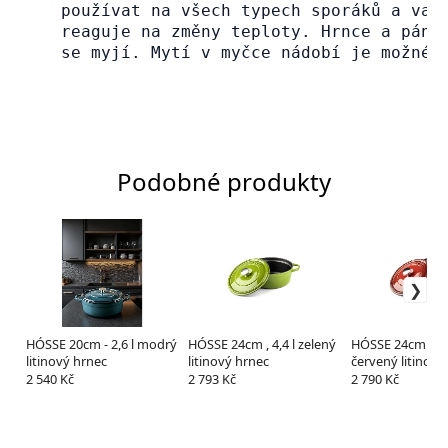
používat na všech typech sporáků a var
reaguje na změny teploty. Hrnce a pánv
se myjí. Mytí v myčce nádobí je možné,
Podobné produkty
HÓSSE 20cm - 2,6 l modrý
HÓSSE 24cm , 4,4 l zelený
HÓSSE 24cm - 4,4
litinový hrnec
litinový hrnec
červený litinový
2 540 Kč
2 793 Kč
2 790 Kč