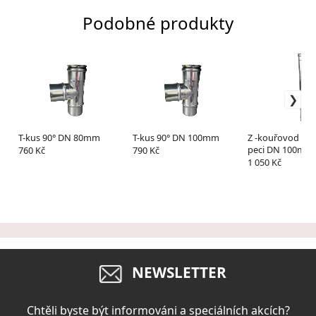
Podobné produkty
T-kus 90° DN 80mm
T-kus 90° DN 100mm
Z -kouřovod k p
peci DN 100m
760 Kč
790 Kč
nerez
1 050 Kč
NEWSLETTER
Chtěli byste být informováni a speciálních akcích?