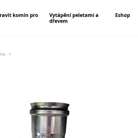
pravit komín pro
Vytápění peletami a
Eshop
dřevem
mna.