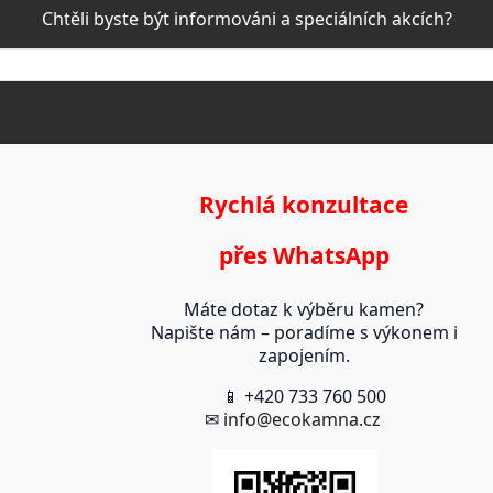
Chtěli byste být informováni a speciálních akcích?
Rychlá konzultace
přes WhatsApp
Máte dotaz k výběru kamen?
Napište nám – poradíme s výkonem i
zapojením.
📱 +420 733 760 500
✉
info@ecokamna.cz