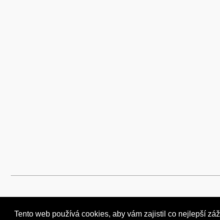
Tento web používá cookies, aby vám zajistil co nejlepší záž
Tento web používá cookies, aby vám zajistil co nejlepší záž