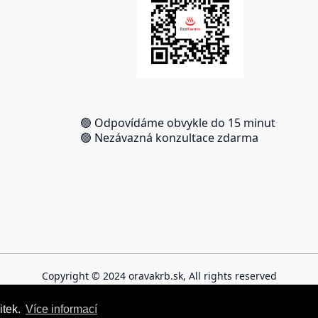
🟢 Odpovídáme obvykle do 15 minut
🟢 Nezávazná konzultace zdarma
Copyright © 2024 oravakrb.sk, All rights reserved
itek.
itek.
Více informací
Více informací