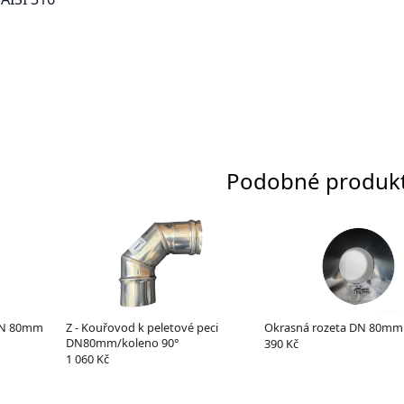
Podobné produk
DN 80mm
Z - Kouřovod k peletové peci
Okrasná rozeta DN 80mm
DN80mm/koleno 90°
390 Kč
1 060 Kč