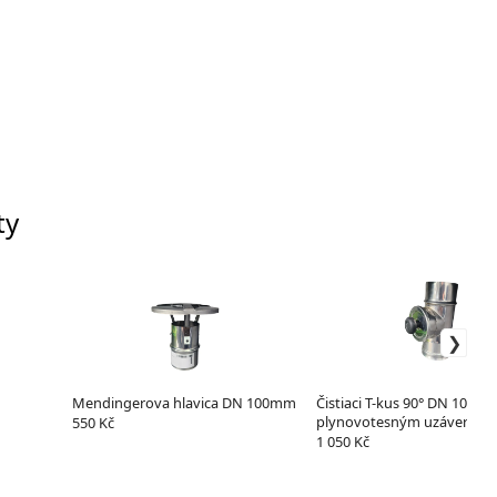
ty
Mendingerova hlavica DN 100mm
Čistiaci T-kus 90° DN 100m
plynovotesným uzáverom
550 Kč
1 050 Kč