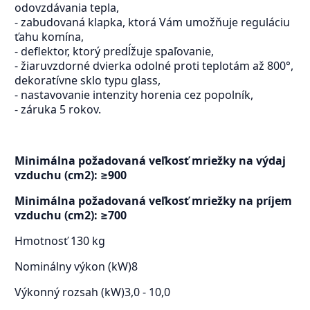
odovzdávania tepla,
- zabudovaná klapka, ktorá Vám umožňuje reguláciu
ťahu komína,
- deflektor, ktorý predĺžuje spaľovanie,
- žiaruvzdorné dvierka odolné proti teplotám až 800°,
dekoratívne sklo typu glass,
- nastavovanie intenzity horenia cez popolník,
- záruka 5 rokov.
Minimálna požadovaná veľkosť mriežky na výdaj
vzduchu (cm2): ≥900
Minimálna požadovaná veľkosť mriežky na príjem
vzduchu (cm2): ≥700
Hmotnosť
130 kg
Nominálny výkon (kW)
8
Výkonný rozsah (kW)
3,0 - 10,0