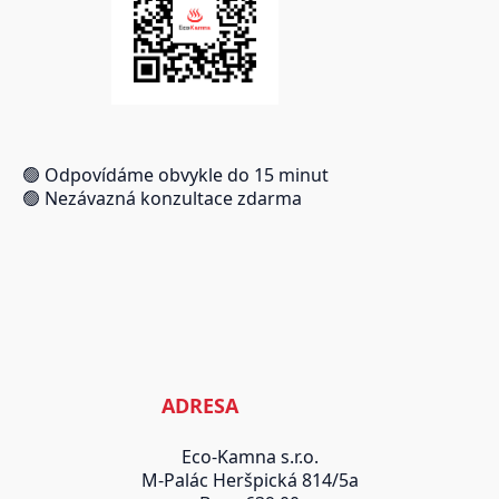
🟢 Odpovídáme obvykle do 15 minut
🟢 Nezávazná konzultace zdarma
ADRESA
Eco-Kamna s.r.o.
M-Palác Heršpická 814/5a