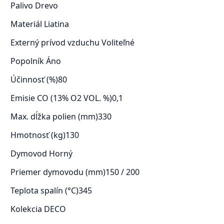
Palivo
Drevo
Materiál
Liatina
Externý prívod vzduchu
Voliteľné
Popolník
Áno
Účinnosť (%)
80
Emisie CO (13% O2 VOL. %)
0,1
Max. dĺžka polien (mm)
330
Hmotnosť (kg)
130
Dymovod
Horný
Priemer dymovodu (mm)
150 / 200
Teplota spalín (°C)
345
Kolekcia
DECO