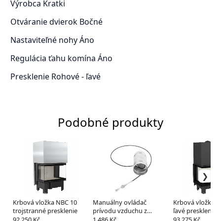
Výrobca
Kratki
Otváranie dvierok
Bočné
Nastaviteľné nohy
Áno
Regulácia ťahu komína
Áno
Presklenie
Rohové - ľavé
Podobné produkty
Krbová vložka NBC 10
Manuálny ovládač
Krbová vložka 
trojstranné presklenie
prívodu vzduchu z
ľavé presklenie s
exterieru
výsuvným otvá
92 250 Kč
1 486 Kč
93 275 Kč