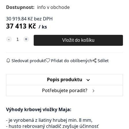
Dostupnost:
info v obchode
30 919.84
Kč
bez DPH
37 413
Kč
ks
Sledovat produkt
Přidat do oblíbených
Sdílet
Popis produktu
Potřebujete poradit?
Výhody krbovej vložky Maja:
- je vyrobená z liatiny hrubej min. 8 mm,
- husto rebrovaný chladič zvyšuje účinnosť