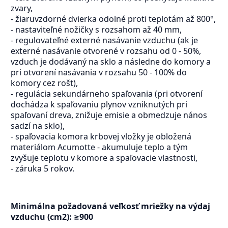
zvary,
- žiaruvzdorné dvierka odolné proti teplotám až 800°,
- nastaviteľné nožičky s rozsahom až 40 mm,
- regulovateľné externé nasávanie vzduchu (ak je
externé nasávanie otvorené v rozsahu od 0 - 50%,
vzduch je dodávaný na sklo a následne do komory a
pri otvorení nasávania v rozsahu 50 - 100% do
komory cez rošt),
- regulácia sekundárneho spaľovania (pri otvorení
dochádza k spaľovaniu plynov vzniknutých pri
spaľovaní dreva, znižuje emisie a obmedzuje nános
sadzí na sklo),
- spaľovacia komora krbovej vložky je obložená
materiálom Acumotte - akumuluje teplo a tým
zvyšuje teplotu v komore a spaľovacie vlastnosti,
- záruka 5 rokov.
Minimálna požadovaná veľkosť mriežky na výdaj
vzduchu (cm2): ≥900