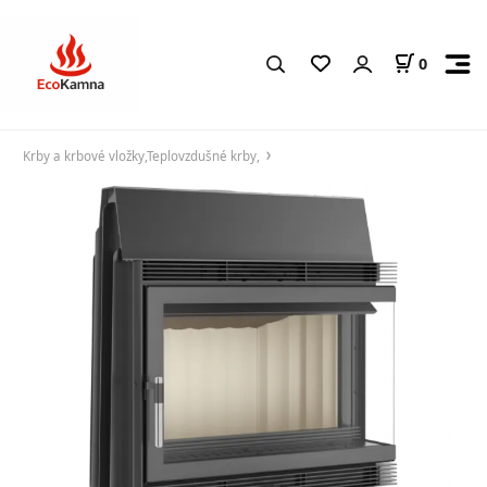
0
Krby a krbové vložky,Teplovzdušné krby,