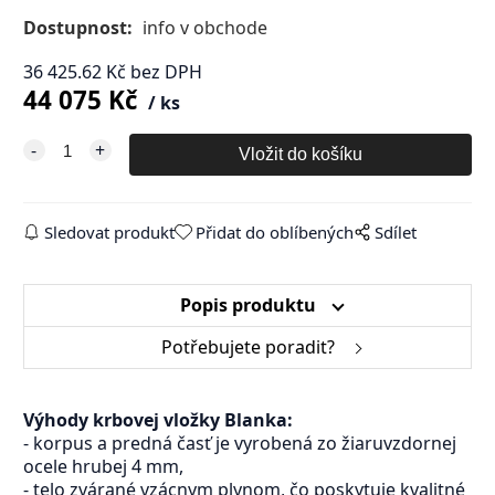
Dostupnost:
info v obchode
36 425.62
Kč
bez DPH
44 075
Kč
ks
Sledovat produkt
Přidat do oblíbených
Sdílet
Popis produktu
Potřebujete poradit?
Výhody krbovej vložky Blanka:
- korpus a predná časť je vyrobená zo žiaruvzdornej
ocele hrubej 4 mm,
- telo zvárané vzácnym plynom, čo poskytuje kvalitné