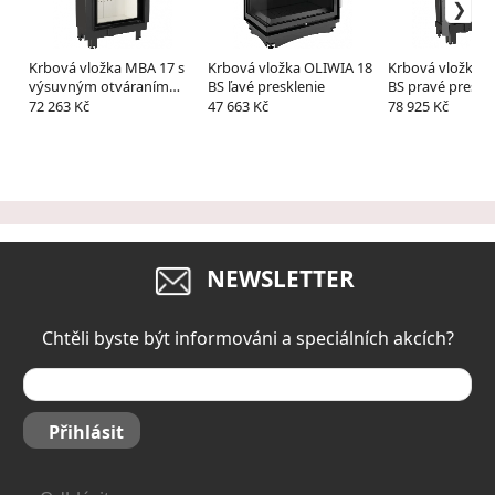
Krbová vložka MBA 17 s
Krbová vložka OLIWIA 18
Krbová vložka 
výsuvným otváraním
BS ľavé presklenie
BS pravé preskle
dvierok
výsuvným otvá
72 263 Kč
47 663 Kč
78 925 Kč
dvierok
NEWSLETTER
Chtěli byste být informováni a speciálních akcích?
Přihlásit