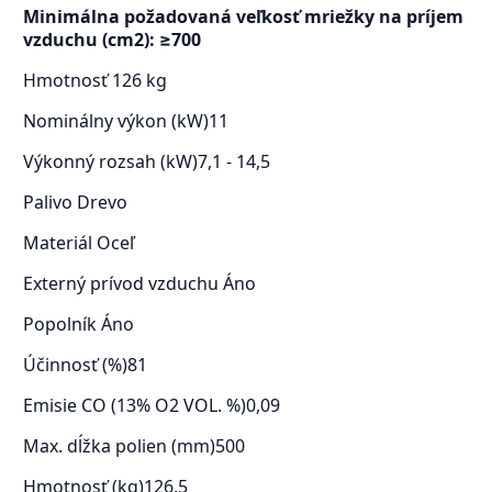
Minimálna požadovaná veľkosť mriežky na príjem
vzduchu (cm2): ≥700
Hmotnosť
126 kg
Nominálny výkon (kW)
11
Výkonný rozsah (kW)
7,1 - 14,5
Palivo
Drevo
Materiál
Oceľ
Externý prívod vzduchu
Áno
Popolník
Áno
Účinnosť (%)
81
Emisie CO (13% O2 VOL. %)
0,09
Max. dĺžka polien (mm)
500
Hmotnosť (kg)
126,5