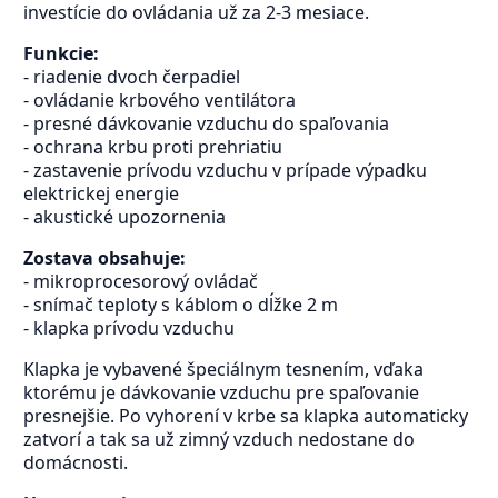
investície do ovládania už za 2-3 mesiace.
Funkcie:
- riadenie dvoch čerpadiel
- ovládanie krbového ventilátora
- presné dávkovanie vzduchu do spaľovania
- ochrana krbu proti prehriatiu
- zastavenie prívodu vzduchu v prípade výpadku
elektrickej energie
- akustické upozornenia
Zostava obsahuje:
- mikroprocesorový ovládač
- snímač teploty s káblom o dĺžke 2 m
- klapka prívodu vzduchu
Klapka je vybavené špeciálnym tesnením, vďaka
ktorému je dávkovanie vzduchu pre spaľovanie
presnejšie. Po vyhorení v krbe sa klapka automaticky
zatvorí a tak sa už zimný vzduch nedostane do
domácnosti.