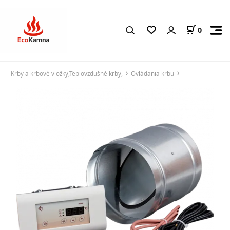
0
Krby a krbové vložky,Teplovzdušné krby,
Ovládania krbu