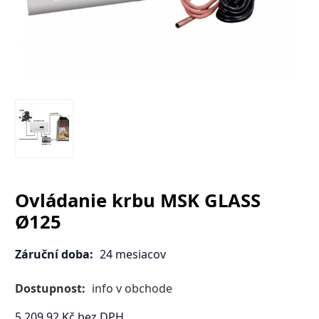
Ovládanie krbu MSK GLASS
Ø125
Záruční doba:
24 mesiacov
Dostupnost:
info v obchode
5 209.92
Kč
bez DPH