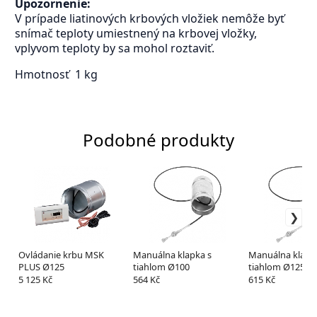
Upozornenie:
V prípade liatinových krbových vložiek nemôže byť
snímač teploty umiestnený na krbovej vložky,
vplyvom teploty by sa mohol roztaviť.
Hmotnosť
1 kg
Podobné produkty
Ovládanie krbu MSK
Manuálna klapka s
Manuálna klapk
PLUS Ø125
tiahlom Ø100
tiahlom Ø125
5 125 Kč
564 Kč
615 Kč