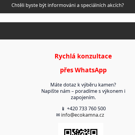
Chtěli byste být informováni a speciálních akcích?
Rychlá konzultace
přes WhatsApp
Máte dotaz k výběru kamen?
Napište nám – poradíme s výkonem i
zapojením.
📱 +420 733 760 500
✉
info@ecokamna.cz