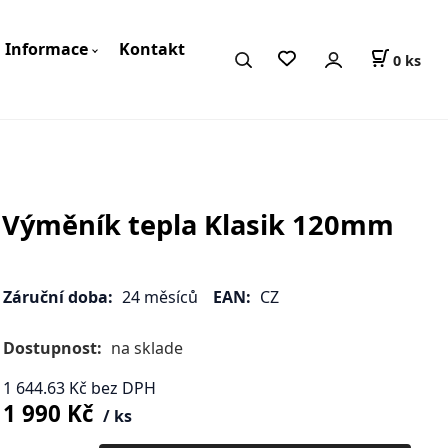
Informace
Kontakt
0
ks
Výměník tepla Klasik 120mm
Záruční doba:
24 měsíců
EAN:
CZ
Dostupnost:
na sklade
1 644.63
Kč
bez DPH
1 990
Kč
ks