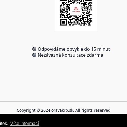
🟢 Odpovídáme obvykle do 15 minut
🟢 Nezávazná konzultace zdarma
Copyright © 2024 oravakrb.sk, All rights reserved
itek.
itek.
Více informací
Více informací