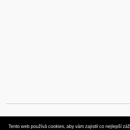
Tento web používá cookies, aby vám zajistil co nejlepší záž
Tento web používá cookies, aby vám zajistil co nejlepší záž