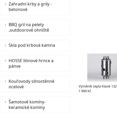
Zahradní krby a grily -
betonové
BBQ gril na pelety
,outdoorové ohniště
Skla pod krbová kamna
HOSSE litinové hrnce a
pánve
Kouřovody silnostěnné
ocelové
Výměník tepla Klasik 132
1 990 Kč
Šamotové komíny-
keramické komíny