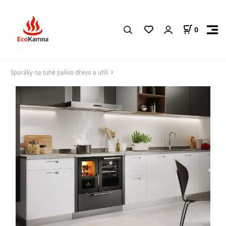
0
Sporáky na tuhé palivo dřevo a uhlí