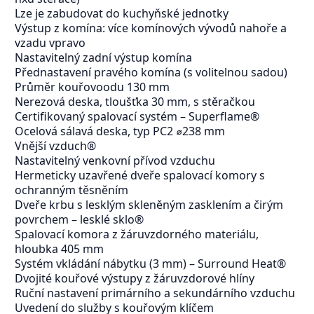
Lze je zabudovat do kuchyňské jednotky
Výstup z komína: více komínových vývodů nahoře a
vzadu vpravo
Nastavitelný zadní výstup komína
Přednastavení pravého komína (s volitelnou sadou)
Průměr kouřovoodu 130 mm
Nerezová deska, tloušťka 30 mm, s stěračkou
Certifikovaný spalovací systém – Superflame®
Ocelová sálavá deska, typ PC2 ⌀238 mm
Vnější vzduch®
Nastavitelný venkovní přívod vzduchu
Hermeticky uzavřené dveře spalovací komory s
ochranným těsněním
Dveře krbu s lesklým skleněným zasklením a čirým
povrchem – lesklé sklo®
Spalovací komora z žáruvzdorného materiálu,
hloubka 405 mm
Systém vkládání nábytku (3 mm) – Surround Heat®
Dvojité kouřové výstupy z žáruvzdorové hlíny
Ruční nastavení primárního a sekundárního vzduchu
Uvedení do služby s kouřovým klíčem