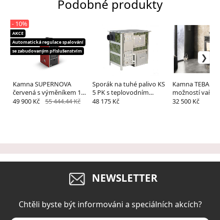
Podobné produkty
- 10%
AKCE
Automatická regulace spalování
se zabudovaným příslušenstvím
Kamna SUPERNOVA
Sporák na tuhé palivo KS
Kamna TEBA TK1
červená s výměníkem 15-
5 PK s teplovodním
možností vařen
34KW+příslušenství
výměníkem
ventilátorem
49 900 Kč
55 444.44 Kč
48 175 Kč
32 500 Kč
NEWSLETTER
Chtěli byste být informováni a speciálních akcích?