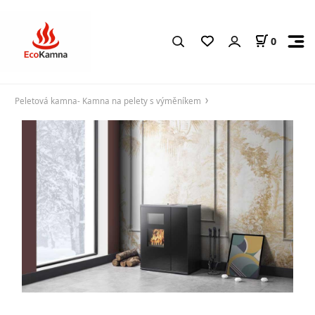
0
Peletová kamna- Kamna na pelety s výměníkem