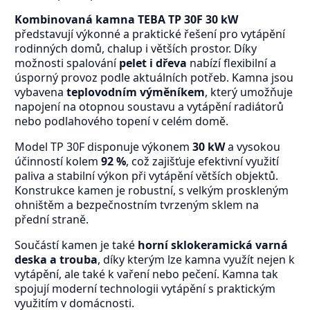
Kombinovaná kamna TEBA TP 30F 30 kW
představují výkonné a praktické řešení pro vytápění
rodinných domů, chalup i větších prostor. Díky
možnosti spalování
pelet i dřeva
nabízí flexibilní a
úsporný provoz podle aktuálních potřeb. Kamna jsou
vybavena
teplovodním výměníkem
, který umožňuje
napojení na otopnou soustavu a vytápění radiátorů
nebo podlahového topení v celém domě.
Model TP 30F disponuje výkonem
30 kW
a vysokou
účinností kolem
92 %
, což zajišťuje efektivní využití
paliva a stabilní výkon při vytápění větších objektů.
Konstrukce kamen je robustní, s velkým proskleným
ohništěm a bezpečnostním tvrzeným sklem na
přední straně.
Součástí kamen je také
horní sklokeramická varná
deska a trouba
, díky kterým lze kamna využít nejen k
vytápění, ale také k vaření nebo pečení. Kamna tak
spojují moderní technologii vytápění s praktickým
využitím v domácnosti.