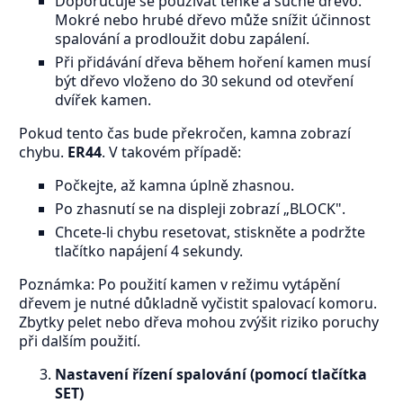
Doporučuje se používat tenké a suché dřevo.
Mokré nebo hrubé dřevo může snížit účinnost
spalování a prodloužit dobu zapálení.
Při přidávání dřeva během hoření kamen musí
být dřevo vloženo do 30 sekund od otevření
dvířek kamen.
Pokud tento čas bude překročen, kamna zobrazí
chybu.
ER44
. V takovém případě:
Počkejte, až kamna úplně zhasnou.
Po zhasnutí se na displeji zobrazí „BLOCK".
Chcete-li chybu resetovat, stiskněte a podržte
tlačítko napájení 4 sekundy.
Poznámka: Po použití kamen v režimu vytápění
dřevem je nutné důkladně vyčistit spalovací komoru.
Zbytky pelet nebo dřeva mohou zvýšit riziko poruchy
při dalším použití.
Nastavení řízení spalování (pomocí tlačítka
SET)