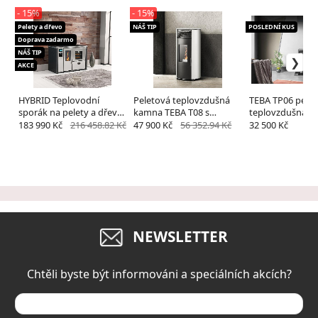
- 15%
- 15%
Pelety a dřevo
NÁŠ TIP
POSLEDNÍ KUS
Doprava zadarmo
NÁŠ TIP
AKCE
HYBRID Teplovodní
Peletová teplovzdušná
TEBA TP06 pele
sporák na pelety a dřevo
kamna TEBA T08 s
teplovzdušná k
TEBA Hybrid 23kw
výkonem 10KW
výkonem 8KW
183 990 Kč
216 458.82 Kč
47 900 Kč
56 352.94 Kč
32 500 Kč
NEWSLETTER
Chtěli byste být informováni a speciálních akcích?