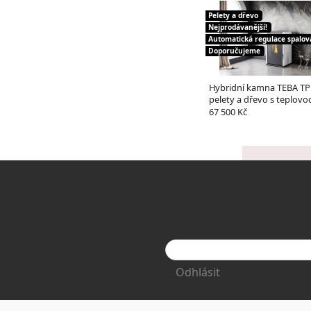
Pelety a dřevo
Nejprodávanější!
Automatická regulace spalov
Doporučujeme
Hybridní kamna TEBA T
pelety a dřevo s teplov
výměníkem
67 500 Kč
Odhlásit