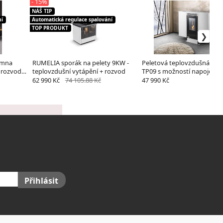
- 15%
NÁŠ TIP
ní
Automatická regulace spalování
TOP PRODUKT
amna
RUMELIA sporák na pelety 9KW -
Peletová teplovzdušná ka
 rozvodů
teplovzdušní vytápění + rozvod
TP09 s možností napojení 
rozvod vzduchu
62 990 Kč
74 105.88 Kč
47 990 Kč
Přihlásit