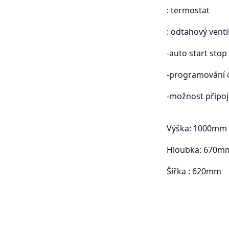
: termostat
: odtahový venti
-auto start stop
-programování 
-možnost připoji
Výška: 1000mm
Hloubka: 670m
Šířka : 620mm