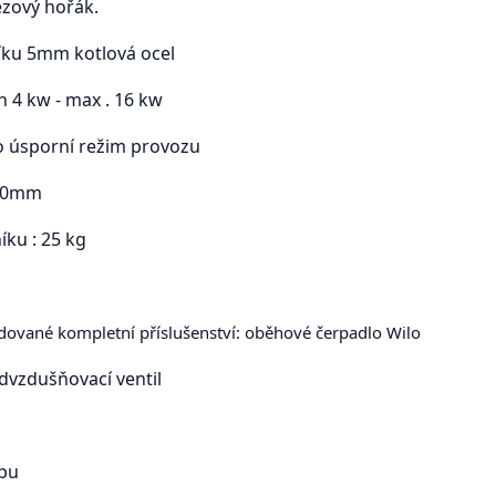
ezový hořák.
íku 5mm kotlová ocel
n 4 kw - max . 16 kw
o úsporní režim provozu
100mm
íku : 25 kg
ované kompletní příslušenství: oběhové čerpadlo Wilo
dvzdušňovací ventil
obu