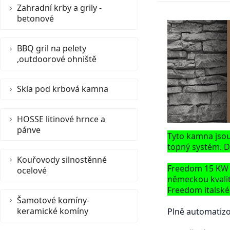
Zahradní krby a grily -
betonové
BBQ gril na pelety
,outdoorové ohniště
Skla pod krbová kamna
HOSSE litinové hrnce a
pánve
Tyto kamna jsou 
topný systém. D
Kouřovody silnostěnné
Freedom 15 KW p
ocelové
německou kvalit
Freedom italské
Šamotové komíny-
keramické komíny
Plně automatiz