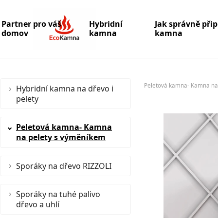
Partner pro váš
Hybridní
Jak správně při
domov
kamna
kamna
Peletová kamna- Kamna na
Hybridní kamna na dřevo i
pelety
Peletová kamna- Kamna
na pelety s výměníkem
Sporáky na dřevo RIZZOLI
Sporáky na tuhé palivo
dřevo a uhlí