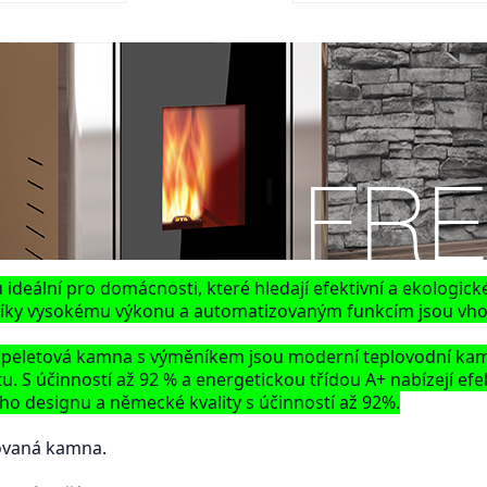
ideální pro domácnosti, které hledají efektivní a ekologick
íky vysokému výkonu a automatizovaným funkcím jsou vhodn
eletová kamna s výměníkem jsou moderní teplovodní kamna 
u. S účinností až 92 % a energetickou třídou A+ nabízejí e
ho designu a německé kvality s účinností až 92%.
ovaná kamna.