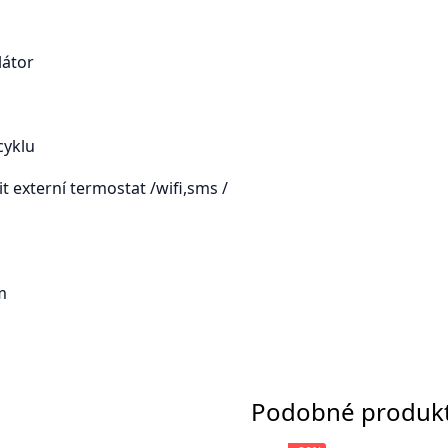
látor
cyklu
t externí termostat /wifi,sms /
m
Podobné produk