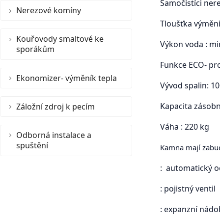
Samočistíci ner
Nerezové komíny
Tloušťka výměn
Kouřovody smaltové ke
Výkon voda : mi
sporákům
Funkce ECO- pr
Ekonomizer- výměník tepla
Vývod spalin: 
Kapacita zásobn
Záložní zdroj k pecím
Váha : 220 kg
Odborná instalace a
spuštění
Kamna mají zabud
: automatický o
: pojistný ventil
: expanzní nád