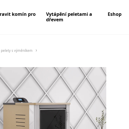
pravit komín pro
Vytápění peletami a
Eshop
dřevem
 pelety s výměníkem