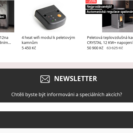
- 20%
Nejprodávanější!
Automatická regulace spalová
ání
P12na
4 heat wifi modul k peletovým
Peletová teplovzdušná k
odním
kamnům
CRYSTAL 12 KW+ napojení
vzduchu
5 450 Kč
50 900 Kč
63 625 Kč
NEWSLETTER
Chtěli byste být informováni a speciálních akcích?